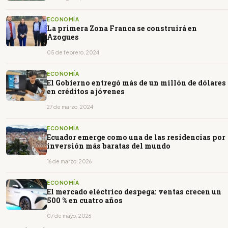
ECONOMÍA
La primera Zona Franca se construirá en
Azogues
05 de febrero, 2024
ECONOMÍA
El Gobierno entregó más de un millón de dólares
en créditos a jóvenes
27 de marzo, 2024
ECONOMÍA
Ecuador emerge como una de las residencias por
inversión más baratas del mundo
16 de marzo, 2026
ECONOMÍA
El mercado eléctrico despega: ventas crecen un
500 % en cuatro años
07 de mayo, 2026