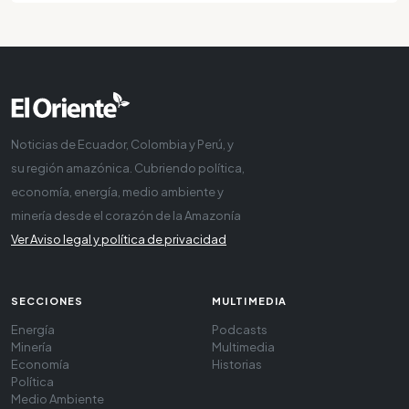
Noticias de Ecuador, Colombia y Perú, y
su región amazónica. Cubriendo política,
economía, energía, medio ambiente y
minería desde el corazón de la Amazonía
Ver Aviso legal y política de privacidad
SECCIONES
MULTIMEDIA
Energía
Podcasts
Minería
Multimedia
Economía
Historias
Política
Medio Ambiente