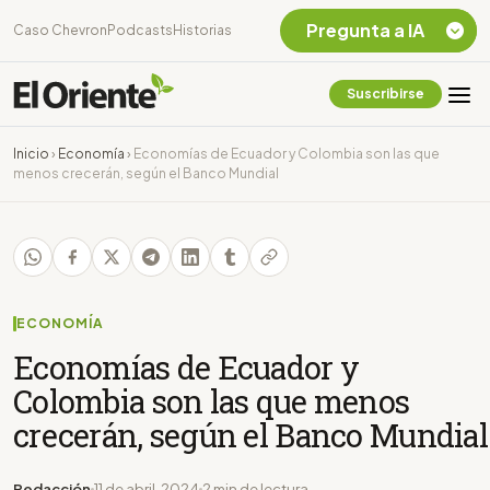
Pregunta a IA
Caso Chevron
Podcasts
Historias
Suscribirse
Quiero Información
sobre el Caso
Inicio
›
Economía
›
Economías de Ecuador y Colombia son las que
Chevron Ecuador
menos crecerán, según el Banco Mundial
Listar destinos
turísticos de la
Amazonia Ecuatoriana
¿En que consiste la
tasa minera que rige en
Ecuador?
ECONOMÍA
Economías de Ecuador y
Colombia son las que menos
crecerán, según el Banco Mundial
Redacción
11 de abril, 2024
2 min de lectura