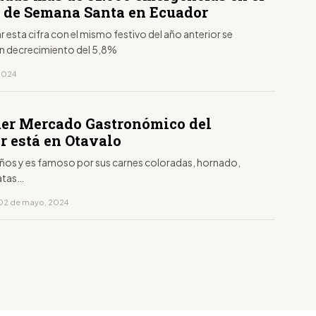
o de Semana Santa en Ecuador
 esta cifra con el mismo festivo del año anterior se
un decrecimiento del 5,8%
 2024
mer Mercado Gastronómico del
r está en Otavalo
años y es famoso por sus carnes coloradas, hornado,
atas…
 02 de mayo, 2024