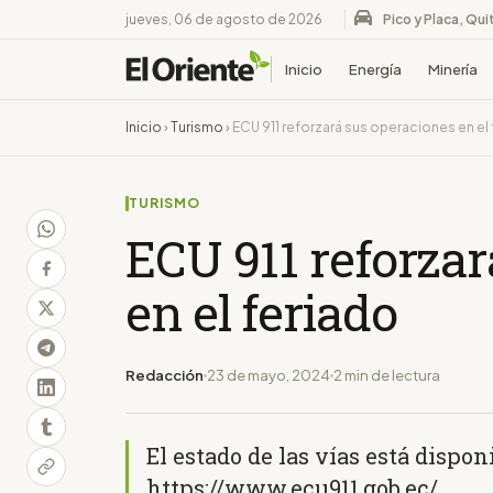
jueves, 06 de agosto de 2026
Pico y Placa, Qui
Inicio
Energía
Minería
Inicio
›
Turismo
›
ECU 911 reforzará sus operaciones en el
TURISMO
ECU 911 reforzar
en el feriado
Redacción
23 de mayo, 2024
2 min de lectura
El estado de las vías está dispon
https://www.ecu911.gob.ec/