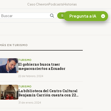
Caso Chevron
Podcasts
Historias
Pregunta a IA
Colombia
Suscribirse
Quiero Información
sobre el Caso
MÁS EN TURISMO
Chevron Ecuador
Listar destinos
turísticos de la
TURISMO
Amazonia Ecuatoriana
El gobierno busca traer
megaconciertos a Ecuador
¿En que consiste la
tasa minera que rige en
22 de febrero, 2024
Ecuador?
TURISMO
La biblioteca del Centro Cultural
Benjamín Carrión cuenta con 22
mil volúmenes
31 de enero, 2024