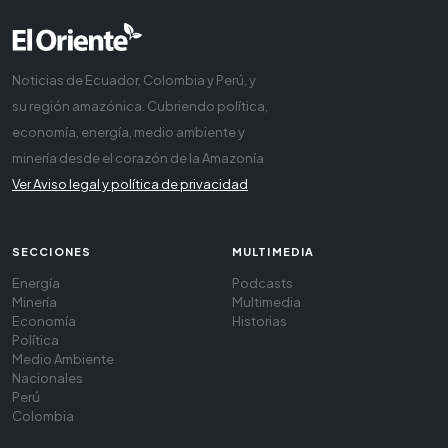
Noticias de Ecuador, Colombia y Perú, y
su región amazónica. Cubriendo política,
economía, energía, medio ambiente y
minería desde el corazón de la Amazonía
Ver Aviso legal y política de privacidad
SECCIONES
MULTIMEDIA
Energía
Podcasts
Minería
Multimedia
Economía
Historias
Política
Medio Ambiente
Nacionales
Perú
Colombia