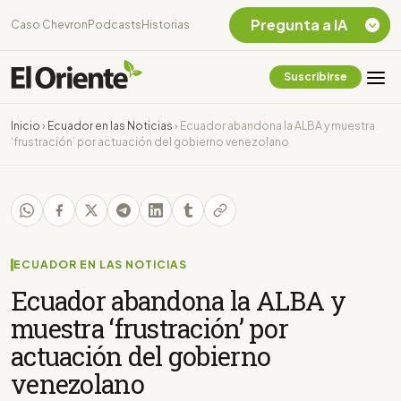
Pregunta a IA
Caso Chevron
Podcasts
Historias
Suscribirse
Quiero Información
sobre el Caso
Inicio
›
Ecuador en las Noticias
›
Ecuador abandona la ALBA y muestra
Chevron Ecuador
‘frustración’ por actuación del gobierno venezolano
Listar destinos
turísticos de la
Amazonia Ecuatoriana
¿En que consiste la
tasa minera que rige en
Ecuador?
ECUADOR EN LAS NOTICIAS
Ecuador abandona la ALBA y
muestra ‘frustración’ por
actuación del gobierno
venezolano