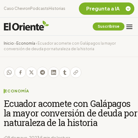
Pregunta a IA
Caso Chevron
Podcasts
Historias
Suscribirse
Quiero Información
sobre el Caso
Inicio
›
Economía
›
Ecuador acomete con Galápagos la mayor
Chevron Ecuador
conversión de deuda por naturaleza de la historia
Listar destinos
turísticos de la
Amazonia Ecuatoriana
¿En que consiste la
tasa minera que rige en
Ecuador?
ECONOMÍA
Ecuador acomete con Galápagos
la mayor conversión de deuda por
naturaleza de la historia
09 de mayo, 2023
5 min de lectura