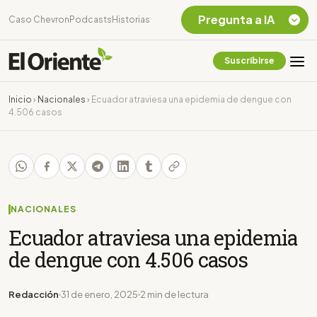
Pregunta a IA
Caso Chevron
Podcasts
Historias
Suscribirse
Quiero Información
sobre el Caso
Inicio
›
Nacionales
›
Ecuador atraviesa una epidemia de dengue con
Chevron Ecuador
4.506 casos
Listar destinos
turísticos de la
Amazonia Ecuatoriana
¿En que consiste la
tasa minera que rige en
Ecuador?
NACIONALES
Ecuador atraviesa una epidemia
de dengue con 4.506 casos
Redacción
31 de enero, 2025
2 min de lectura