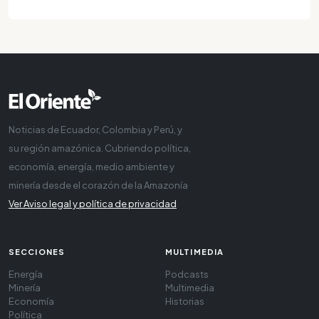
Noticias de Ecuador, Colombia y Perú, y
su región amazónica. Cubriendo política,
economía, energía, medio ambiente y
minería desde el corazón de la Amazonía
Ver Aviso legal y política de privacidad
SECCIONES
MULTIMEDIA
Energía
Podcasts
Minería
Multimedia
Economía
Historias
Política