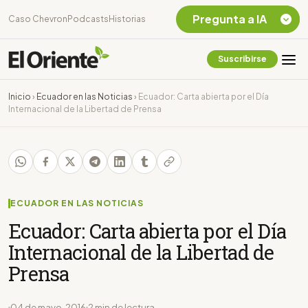
Pregunta a IA
Caso Chevron
Podcasts
Historias
Suscribirse
Quiero Información
sobre el Caso
Inicio
›
Ecuador en las Noticias
›
Ecuador: Carta abierta por el Día
Chevron Ecuador
Internacional de la Libertad de Prensa
Listar destinos
turísticos de la
Amazonia Ecuatoriana
¿En que consiste la
tasa minera que rige en
Ecuador?
ECUADOR EN LAS NOTICIAS
Ecuador: Carta abierta por el Día
Internacional de la Libertad de
Prensa
04 de mayo, 2016
2 min de lectura