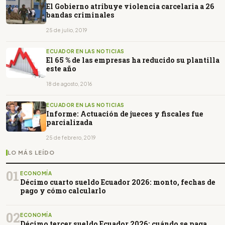
El Gobierno atribuye violencia carcelaria a 26
bandas criminales
25 de julio, 2019
ECUADOR EN LAS NOTICIAS
El 65 % de las empresas ha reducido su plantilla
este año
18 de agosto, 2016
ECUADOR EN LAS NOTICIAS
Informe: Actuación de jueces y fiscales fue
parcializada
25 de febrero, 2019
LO MÁS LEÍDO
01
ECONOMÍA
Décimo cuarto sueldo Ecuador 2026: monto, fechas de
pago y cómo calcularlo
02
ECONOMÍA
Décimo tercer sueldo Ecuador 2026: cuándo se paga,