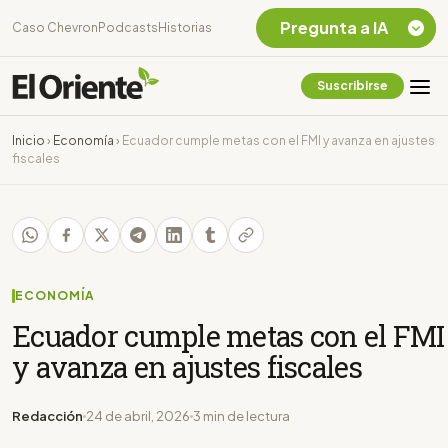
Pregunta a IA
Caso Chevron
Podcasts
Historias
Suscribirse
Quiero Información
sobre el Caso
Inicio
›
Economía
›
Ecuador cumple metas con el FMI y avanza en ajustes
Chevron Ecuador
fiscales
Listar destinos
turísticos de la
Amazonia Ecuatoriana
¿En que consiste la
tasa minera que rige en
Ecuador?
ECONOMÍA
Ecuador cumple metas con el FMI
y avanza en ajustes fiscales
Redacción
24 de abril, 2026
3 min de lectura