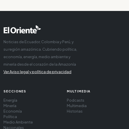
Noticias de Ecuador, Colombia y Perú, y
su región amazónica. Cubriendo política,
economía, energía, medio ambiente y
minería desde el corazón de la Amazonía
Ver Aviso legal y política de privacidad
SECCIONES
MULTIMEDIA
Energía
Podcasts
Minería
Multimedia
Economía
Historias
Política
Medio Ambiente
Nacionales