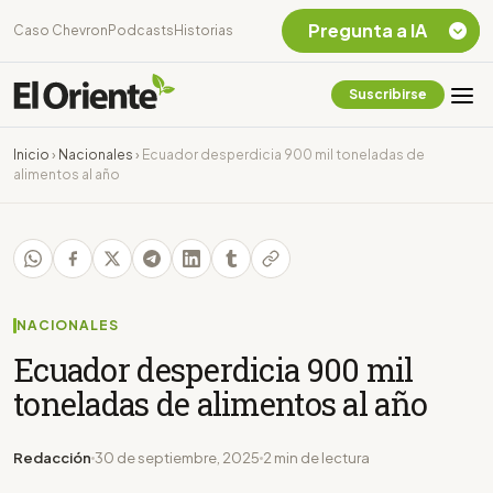
Pregunta a IA
Caso Chevron
Podcasts
Historias
Suscribirse
Quiero Información
sobre el Caso
Inicio
›
Nacionales
›
Ecuador desperdicia 900 mil toneladas de
Chevron Ecuador
alimentos al año
Listar destinos
turísticos de la
Amazonia Ecuatoriana
¿En que consiste la
tasa minera que rige en
Ecuador?
NACIONALES
Ecuador desperdicia 900 mil
toneladas de alimentos al año
Redacción
30 de septiembre, 2025
2 min de lectura