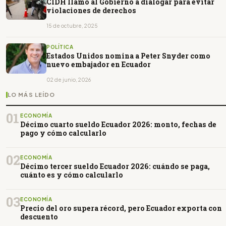
CIDH llamó al Gobierno a dialogar para evitar
violaciones de derechos
15 de octubre, 2025
POLÍTICA
Estados Unidos nomina a Peter Snyder como
nuevo embajador en Ecuador
02 de junio, 2026
LO MÁS LEÍDO
01
ECONOMÍA
Décimo cuarto sueldo Ecuador 2026: monto, fechas de
pago y cómo calcularlo
02
ECONOMÍA
Décimo tercer sueldo Ecuador 2026: cuándo se paga,
cuánto es y cómo calcularlo
03
ECONOMÍA
Precio del oro supera récord, pero Ecuador exporta con
descuento