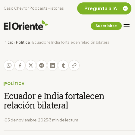
Pregunta a IA
Caso Chevron
Podcasts
Historias
Suscribirse
Quiero Información
sobre el Caso
Inicio
›
Política
›
Ecuador e India fortalecen relación bilateral
Chevron Ecuador
Listar destinos
turísticos de la
Amazonia Ecuatoriana
¿En que consiste la
tasa minera que rige en
POLÍTICA
Ecuador?
Ecuador e India fortalecen
relación bilateral
05 de noviembre, 2025
3 min de lectura