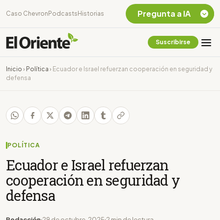
Pregunta a IA
Caso Chevron
Podcasts
Historias
Suscribirse
Quiero Información
sobre el Caso
Inicio
›
Política
›
Ecuador e Israel refuerzan cooperación en seguridad y
Chevron Ecuador
defensa
Listar destinos
turísticos de la
Amazonia Ecuatoriana
¿En que consiste la
tasa minera que rige en
Ecuador?
POLÍTICA
Ecuador e Israel refuerzan
cooperación en seguridad y
defensa
Redacción
29 de octubre, 2025
2 min de lectura