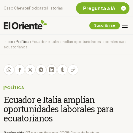
Pregunta a IA
Caso Chevron
Podcasts
Historias
Suscribirse
Quiero Información
sobre el Caso
Inicio
›
Política
›
Ecuador e Italia amplían oportunidades laborales para
Chevron Ecuador
ecuatorianos
Listar destinos
turísticos de la
Amazonia Ecuatoriana
¿En que consiste la
tasa minera que rige en
Ecuador?
POLÍTICA
Ecuador e Italia amplían
oportunidades laborales para
ecuatorianos
Redacción
23 de septiembre, 2025
2 min de lectura