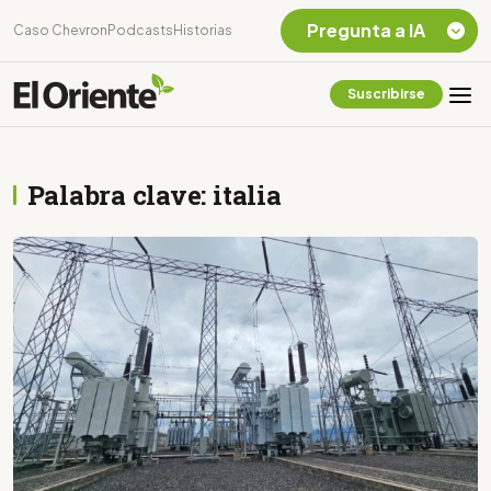
Pregunta a IA
Caso Chevron
Podcasts
Historias
Suscribirse
Quiero Información
sobre el Caso
Chevron Ecuador
Palabra clave: italia
Listar destinos
turísticos de la
Amazonia Ecuatoriana
¿En que consiste la
tasa minera que rige en
Ecuador?