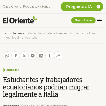
Pregunta a IA
Caso Chevron
Podcasts
Historias
Suscribirse
Quiero Información
sobre el Caso
Inicio
›
Turismo
›
Estudiantes y trabajadores ecuatorianos podrían
Chevron Ecuador
migrar legalmente a Italia
Listar destinos
turísticos de la
Amazonia Ecuatoriana
¿En que consiste la
tasa minera que rige en
Ecuador?
TURISMO
Estudiantes y trabajadores
ecuatorianos podrían migrar
legalmente a Italia
Redacción
10 de julio, 2025
2 min de lectura