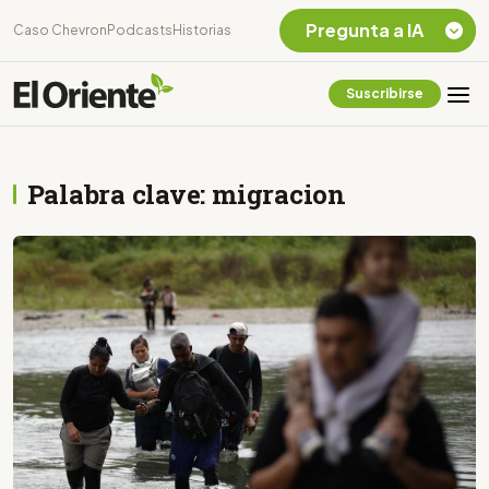
Pregunta a IA
Caso Chevron
Podcasts
Historias
Suscribirse
Quiero Información
sobre el Caso
Chevron Ecuador
Palabra clave: migracion
Listar destinos
turísticos de la
Amazonia Ecuatoriana
¿En que consiste la
tasa minera que rige en
Ecuador?