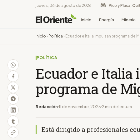
jueves, 06 de agosto de 2026
Pico y Placa, Qui
Inicio
Energía
Minería
Inicio
›
Política
›
Ecuador e Italia impulsan programa de Mi
POLÍTICA
Ecuador e Italia
programa de Mig
Redacción
11 de noviembre, 2025
2 min de lectura
Está dirigido a profesionales ec