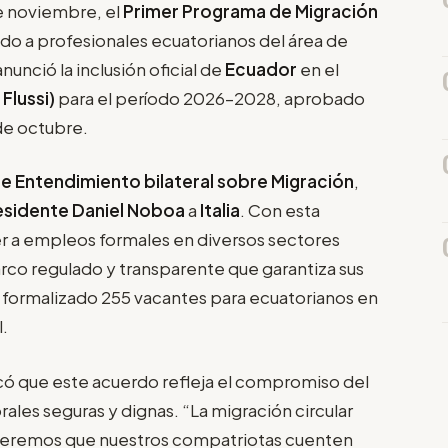
e noviembre, el
Primer Programa de Migración
gido a profesionales ecuatorianos del área de
nunció la inclusión oficial de
Ecuador
en el
Flussi)
para el período 2026–2028, aprobado
de octubre.
 Entendimiento bilateral
sobre Migración
,
esidente Daniel Noboa
a
Italia
. Con esta
er a empleos formales en diversos sectores
rco regulado y transparente que garantiza sus
n formalizado 255 vacantes para ecuatorianos en
l.
ó que este acuerdo refleja el compromiso del
les seguras y dignas. “La migración circular
Queremos que nuestros compatriotas cuenten