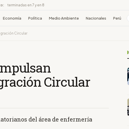
to:
terminadas en 7 y en 8
Economía
Política
Medio Ambiente
Nacionales
Perú
gración Circular
 impulsan
ración Circular
uatorianos del área de enfermería