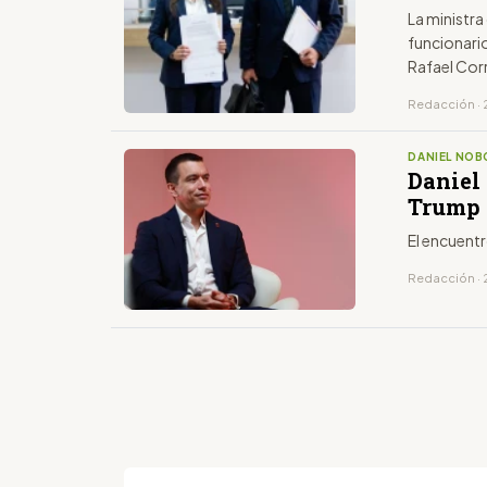
La ministr
funcionario
Rafael Cor
Redacción · 
DANIEL NOB
Daniel
Trump
El encuentr
Redacción · 