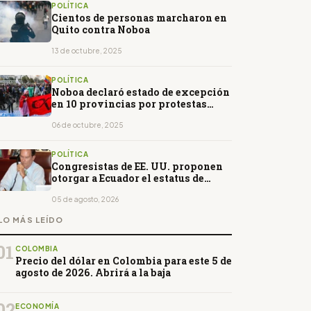
POLÍTICA
Cientos de personas marcharon en
Quito contra Noboa
13 de octubre, 2025
POLÍTICA
Noboa declaró estado de excepción
en 10 provincias por protestas
violentas
06 de octubre, 2025
POLÍTICA
Congresistas de EE. UU. proponen
otorgar a Ecuador el estatus de
Aliado Importante Extra-OTAN
05 de agosto, 2026
LO MÁS LEÍDO
01
COLOMBIA
Precio del dólar en Colombia para este 5 de
agosto de 2026. Abrirá a la baja
02
ECONOMÍA