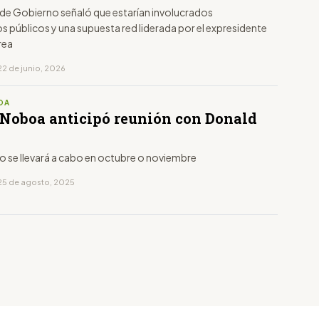
a de Gobierno señaló que estarían involucrados
s públicos y una supuesta red liderada por el expresidente
rea
22 de junio, 2026
OA
 Noboa anticipó reunión con Donald
o se llevará a cabo en octubre o noviembre
25 de agosto, 2025