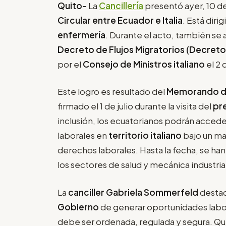
Quito-
La
Cancillería
presentó ayer, 10 d
Circular entre Ecuador e Italia
. Está diri
enfermería
. Durante el acto, también se a
Decreto de Flujos Migratorios (Decreto 
por el
Consejo de Ministros italiano
el 2 
Este logro es resultado del
Memorando de
firmado el 1 de julio durante la visita del
pr
inclusión, los ecuatorianos podrán acced
laborales en
territorio italiano
bajo un ma
derechos laborales. Hasta la fecha, se ha
los sectores de salud y mecánica industria
La
canciller Gabriela Sommerfeld
destac
Gobierno
de generar oportunidades labora
debe ser ordenada, regulada y segura. 