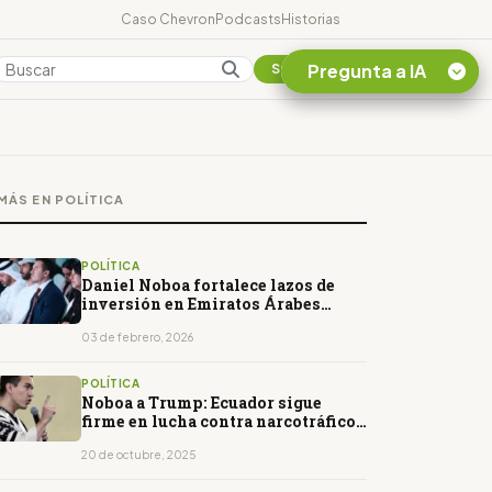
Caso Chevron
Podcasts
Historias
Pregunta a IA
Colombia
Suscribirse
Quiero Información
sobre el Caso
MÁS EN POLÍTICA
Chevron Ecuador
Listar destinos
turísticos de la
POLÍTICA
Amazonia Ecuatoriana
Daniel Noboa fortalece lazos de
inversión en Emiratos Árabes
¿En que consiste la
Unidos
tasa minera que rige en
03 de febrero, 2026
Ecuador?
POLÍTICA
Noboa a Trump: Ecuador sigue
firme en lucha contra narcotráfico
y minería ilegal
20 de octubre, 2025