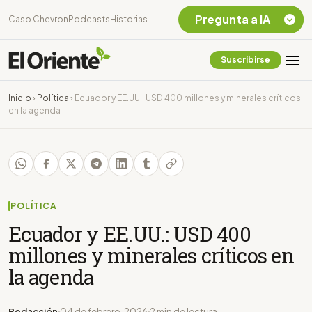
Pregunta a IA
Caso Chevron
Podcasts
Historias
Suscribirse
Quiero Información
sobre el Caso
Inicio
›
Política
›
Ecuador y EE.UU.: USD 400 millones y minerales críticos
Chevron Ecuador
en la agenda
Listar destinos
turísticos de la
Amazonia Ecuatoriana
¿En que consiste la
tasa minera que rige en
Ecuador?
POLÍTICA
Ecuador y EE.UU.: USD 400
millones y minerales críticos en
la agenda
Redacción
04 de febrero, 2026
2 min de lectura