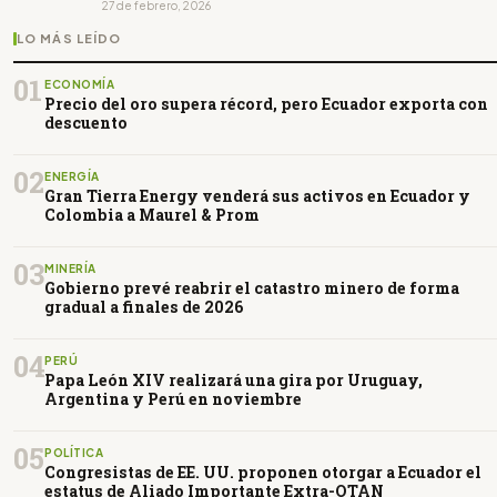
27 de febrero, 2026
LO MÁS LEÍDO
01
ECONOMÍA
Precio del oro supera récord, pero Ecuador exporta con
descuento
02
ENERGÍA
Gran Tierra Energy venderá sus activos en Ecuador y
Colombia a Maurel & Prom
03
MINERÍA
Gobierno prevé reabrir el catastro minero de forma
gradual a finales de 2026
04
PERÚ
Papa León XIV realizará una gira por Uruguay,
Argentina y Perú en noviembre
05
POLÍTICA
Congresistas de EE. UU. proponen otorgar a Ecuador el
estatus de Aliado Importante Extra-OTAN