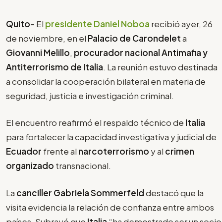
Quito-
El
presidente Daniel Noboa
recibió ayer, 26
de noviembre, en el
Palacio de Carondelet
a
Giovanni Melillo
,
procurador nacional Antimafia y
Antiterrorismo de Italia
. La reunión estuvo destinada
a consolidar la cooperación bilateral en materia de
seguridad, justicia e investigación criminal.
El encuentro reafirmó el respaldo técnico de
Italia
para fortalecer la capacidad investigativa y judicial de
Ecuador
frente al
narcoterrorismo
y al
crimen
organizado
transnacional.
La
canciller Gabriela Sommerfeld
destacó que la
visita evidencia la relación de confianza entre ambos
países. Subrayó que
Italia
“ha demostrado ser un socio