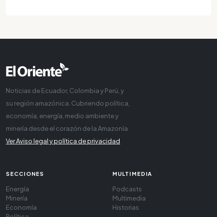
Noticias de Ecuador, Colombia y Perú, y
su región amazónica. Cubriendo política,
economía, energía, medio ambiente y
minería desde el corazón de la Amazonía
Ver Aviso legal y política de privacidad
SECCIONES
MULTIMEDIA
Energía
Podcasts
Minería
Multimedia
Economía
Historias
Política