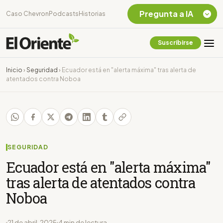
Pregunta a IA
Caso Chevron
Podcasts
Historias
Suscribirse
Quiero Información
sobre el Caso
Inicio
›
Seguridad
›
Ecuador está en "alerta máxima" tras alerta de
Chevron Ecuador
atentados contra Noboa
Listar destinos
turísticos de la
Amazonia Ecuatoriana
¿En que consiste la
tasa minera que rige en
Ecuador?
SEGURIDAD
Ecuador está en "alerta máxima"
tras alerta de atentados contra
Noboa
21 de abril, 2025
4 min de lectura