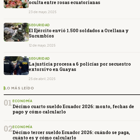
oculta entre rosas ecuatorianas
23 de mayo, 2025
SEGURIDAD
El Ejército envió 1.500 soldados a Orellana y
Sucumbíos
12 de mayo, 2025
SEGURIDAD
La justicia procesa a 6 policías por secuestro
extorsivo en Guayas
25 de abril, 2025
LO MÁS LEÍDO
01
ECONOMÍA
Décimo cuarto sueldo Ecuador 2026: monto, fechas de
pago y cómo calcularlo
02
ECONOMÍA
Décimo tercer sueldo Ecuador 2026: cuándo se paga,
cuánto es y cómo calcularlo