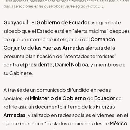
Estas acciones, presuntamente de organizaciones criminales, se han iniciado
tras las elecciones en las que Noboa fue reelegido / Foto: EFE
Guayaquil-
El
Gobierno de Ecuador
aseguró este
sábado que el Estado está en "alerta máxima" después
de que un informe de inteligencia del
Comando
Conjunto de las Fuerzas Armadas
alertara de la
presunta planificación de "atentados terroristas"
contra el
presidente, Daniel Noboa
, y miembros de
su Gabinete.
A través de un comunicado difundido en redes
sociales, el
Ministerio de Gobierno
de
Ecuador
se
refirió así a un documento interno de las
Fuerzas
Armadas
, viralizado en redes sociales el viernes, en el
que se menciona "traslados de sicarios desde
México