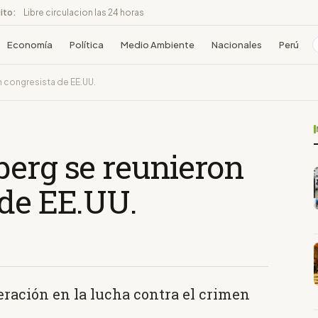
ito:
Libre circulacion las 24 horas
Economía
Política
Medio Ambiente
Nacionales
Perú
 congresista de EE.UU.
berg se reunieron
 de EE.UU.
peración en la lucha contra el crimen