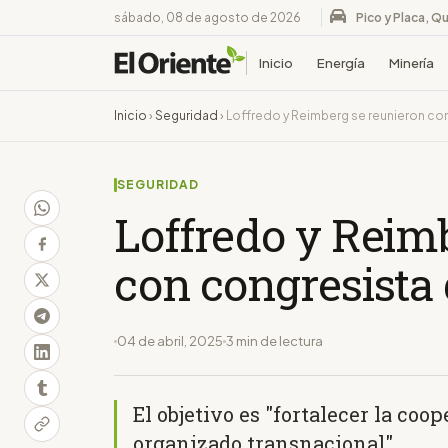
sábado, 08 de agosto de 2026
Pico y Placa, Qu
Inicio
Energía
Minería
Inicio
›
Seguridad
›
Loffredo y Reimberg se reunieron con
SEGURIDAD
Loffredo y Reim
con congresista
04 de abril, 2025
3 min de lectura
El objetivo es "fortalecer la coo
organizado transnacional"