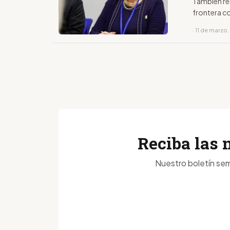
También rei
frontera 
· 11 de marzo
Reciba las 
Nuestro boletín sem