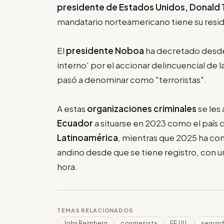
presidente de Estados Unidos, Donald
mandatario norteamericano tiene su resid
El
presidente Noboa
ha decretado desde 
interno' por el accionar delincuencial de 
pasó a denominar como "terroristas".
A estas
organizaciones criminales
se les
Ecuador
a situarse en 2023 como el país 
Latinoamérica
, mientras que 2025 ha co
andino desde que se tiene registro, con
hora.
TEMAS RELACIONADOS
John Reimberg
congresista
EE.UU.
seguri