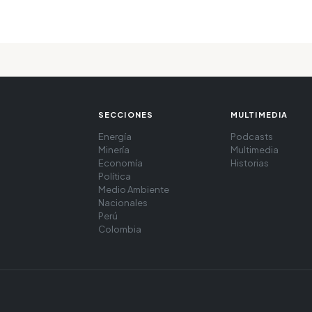
SECCIONES
MULTIMEDIA
Energía
Podcasts
Minería
Multimedia
Economía
Historias
Política
Medio Ambiente
Nacionales
Perú
Colombia