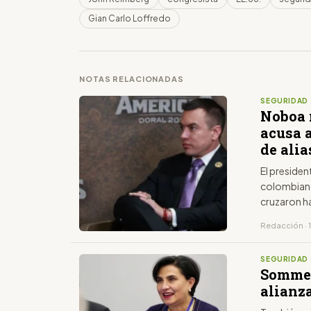
Gian Carlo Loffredo
NOTAS RELACIONADAS
SEGURIDAD
Noboa 
acusa a
de alia
El presiden
colombiano 
cruzaron h
Redacción · 
SEGURIDAD
Sommer
alianza