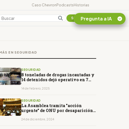
Caso Chevron
Podcasts
Historias
Pregunta a IA
Colombia
Suscribirse
Quiero Información
sobre el Caso
MÁS EN SEGURIDAD
Chevron Ecuador
Listar destinos
turísticos de la
SEGURIDAD
Amazonia Ecuatoriana
8 toneladas de drogas incautadas y
14 detenidos dejó operativo en 7
¿En que consiste la
provincias
tasa minera que rige en
14 de febrero, 2025
Ecuador?
SEGURIDAD
La Asamblea tramita "acción
urgente" de ONU por desaparición
forzada de 4 niños
24 de diciembre, 2024