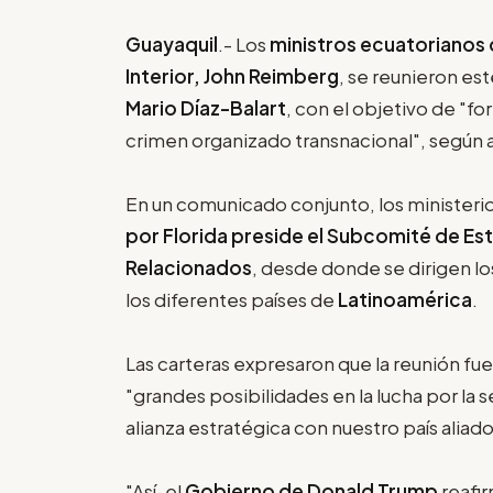
Guayaquil
.- Los
ministros ecuatorianos 
Interior, John Reimberg
, se reunieron est
Mario Díaz-Balart
, con el objetivo de "fo
crimen organizado transnacional", según 
En un comunicado conjunto, los ministeri
por Florida preside el Subcomité de E
Relacionados
, desde donde se dirigen l
los diferentes países de
Latinoamérica
.
Las carteras expresaron que la reunión fu
"grandes posibilidades en la lucha por la s
alianza estratégica con nuestro país aliad
"Así, el
Gobierno de Donald Trump
reafi