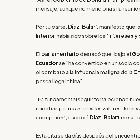
mensaje, aunque no menciona si la reunió
Por su parte,
Díaz-Balart
manifestó que la
Interior
había sido sobre los "
intereses y
El
parlamentario
destacó que, bajo el
Go
Ecuador
se "ha convertido en un socio c
el combate a la influencia maligna de la
Ch
pesca ilegal china".
"Es fundamental seguir fortaleciendo nu
mientras promovemos los valores democrá
corrupción", escribió
Díaz-Balart
en su cu
Esta cita se da días después del encuentr