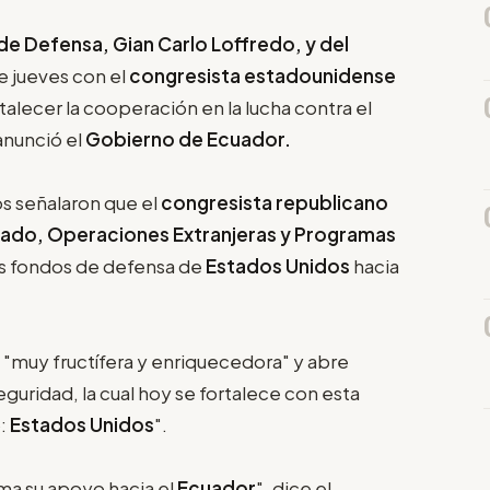
de Defensa, Gian Carlo Loffredo, y del
e jueves con el
congresista estadounidense
rtalecer la cooperación en la lucha contra el
anunció el
Gobierno de Ecuador.
os señalaron que el
congresista republicano
stado, Operaciones Extranjeras y Programas
os fondos de defensa de
Estados Unidos
hacia
e "muy fructífera y enriquecedora" y abre
eguridad, la cual hoy se fortalece con esta
o:
Estados Unidos
".
rma su apoyo hacia el
Ecuador
", dice el