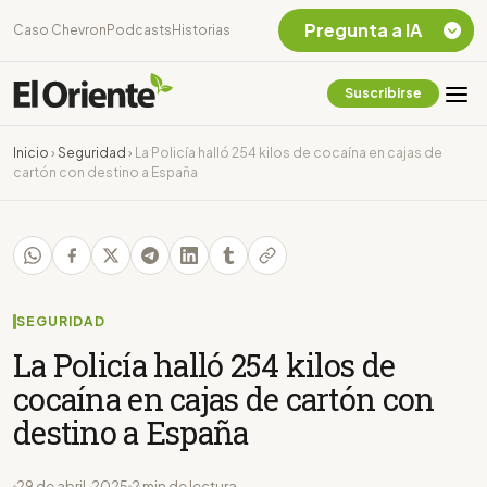
Pregunta a IA
Caso Chevron
Podcasts
Historias
Suscribirse
Quiero Información
sobre el Caso
Inicio
›
Seguridad
›
La Policía halló 254 kilos de cocaína en cajas de
Chevron Ecuador
cartón con destino a España
Listar destinos
turísticos de la
Amazonia Ecuatoriana
¿En que consiste la
tasa minera que rige en
Ecuador?
SEGURIDAD
La Policía halló 254 kilos de
cocaína en cajas de cartón con
destino a España
29 de abril, 2025
2 min de lectura