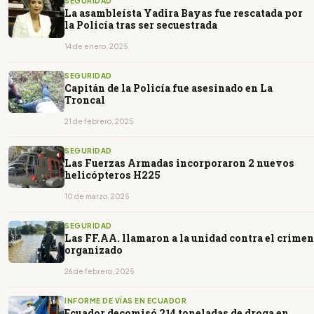
SEGURIDAD
La asambleísta Yadira Bayas fue rescatada por
la Policía tras ser secuestrada
14 de enero, 2025
SEGURIDAD
Capitán de la Policía fue asesinado en La
Troncal
21 de febrero, 2025
SEGURIDAD
Las Fuerzas Armadas incorporaron 2 nuevos
helicópteros H225
10 de marzo, 2025
SEGURIDAD
Las FF.AA. llamaron a la unidad contra el crimen
organizado
26 de febrero, 2025
INFORME DE VÍAS EN ECUADOR
Ecuador decomisó 214 toneladas de droga en