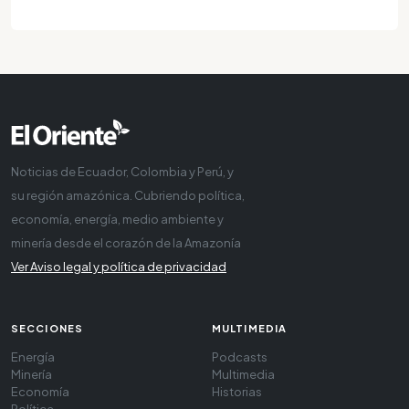
Noticias de Ecuador, Colombia y Perú, y
su región amazónica. Cubriendo política,
economía, energía, medio ambiente y
minería desde el corazón de la Amazonía
Ver Aviso legal y política de privacidad
SECCIONES
MULTIMEDIA
Energía
Podcasts
Minería
Multimedia
Economía
Historias
Política