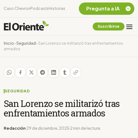
Pregunta a IA
Caso Chevron
Podcasts
Historias
Suscribirse
Quiero Información
sobre el Caso
Inicio
›
Seguridad
›
San Lorenzo se militarizó tras enfrentamientos
Chevron Ecuador
armados
Listar destinos
turísticos de la
Amazonia Ecuatoriana
¿En que consiste la
tasa minera que rige en
Ecuador?
SEGURIDAD
San Lorenzo se militarizó tras
enfrentamientos armados
Redacción
29 de diciembre, 2025
2 min de lectura