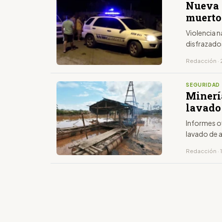
Nueva 
muerto
Violencia 
disfrazados
Redacción · 
SEGURIDAD
Minería
lavado 
Informes of
lavado de a
Redacción · 