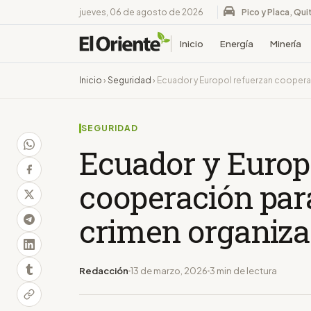
jueves, 06 de agosto de 2026
Pico y Placa, Qui
Inicio
Energía
Minería
Inicio
›
Seguridad
›
Ecuador y Europol refuerzan coopera
SEGURIDAD
Ecuador y Europ
cooperación par
crimen organiz
Redacción
13 de marzo, 2026
3 min de lectura