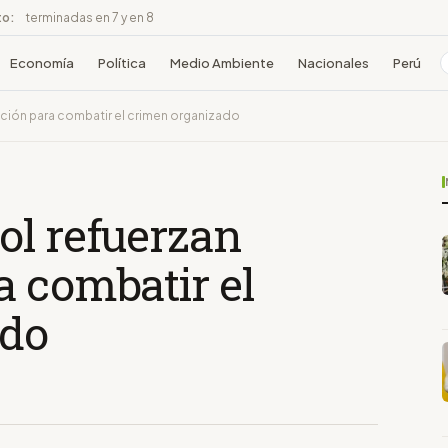
to:
terminadas en 7 y en 8
Economía
Política
Medio Ambiente
Nacionales
Perú
ción para combatir el crimen organizado
ol refuerzan
a combatir el
ado