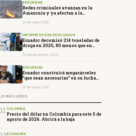
SEGURIDAD
Redes criminales avanzan en la
Amazonía y ya afectan a la
mayoría de municipios
01 de mayo, 2026
INFORME DE VÍAS EN ECUADOR
Ecuador decomisó 214 toneladas de
droga en 2025, 80 menos que en
2024
30 de diciembre, 2025
SEGURIDAD
Ecuador construirá megacárceles
“que sean necesarias” en su lucha
contra el crimen
01 de mayo, 2026
LO MÁS LEÍDO
01
COLOMBIA
Precio del dólar en Colombia para este 5 de
agosto de 2026. Abrirá a la baja
02
ECONOMÍA