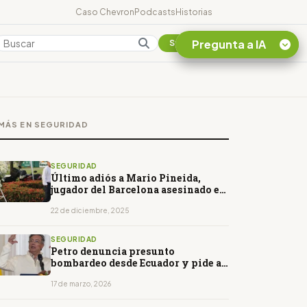
Caso Chevron
Podcasts
Historias
Pregunta a IA
Colombia
Suscribirse
Quiero Información
sobre el Caso
MÁS EN SEGURIDAD
Chevron Ecuador
Listar destinos
turísticos de la
SEGURIDAD
Amazonia Ecuatoriana
Último adiós a Mario Pineida,
jugador del Barcelona asesinado en
¿En que consiste la
Guayaquil
tasa minera que rige en
22 de diciembre, 2025
Ecuador?
SEGURIDAD
Petro denuncia presunto
bombardeo desde Ecuador y pide a
Trump intervenir para evitar una
escalada
17 de marzo, 2026