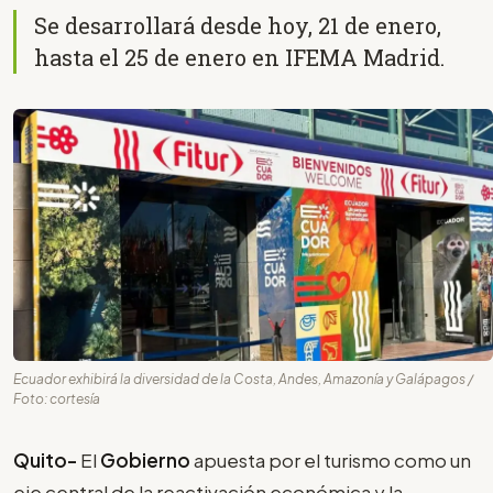
Se desarrollará desde hoy, 21 de enero,
hasta el 25 de enero en IFEMA Madrid.
Ecuador exhibirá la diversidad de la Costa, Andes, Amazonía y Galápagos /
Foto: cortesía
Quito-
El
Gobierno
apuesta por el turismo como un
eje central de la reactivación económica y la