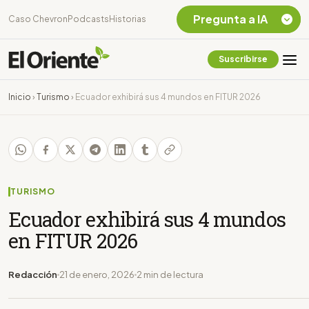
Pregunta a IA
Caso Chevron
Podcasts
Historias
Suscribirse
Quiero Información
sobre el Caso
Inicio
›
Turismo
›
Ecuador exhibirá sus 4 mundos en FITUR 2026
Chevron Ecuador
Listar destinos
turísticos de la
Amazonia Ecuatoriana
¿En que consiste la
tasa minera que rige en
TURISMO
Ecuador?
Ecuador exhibirá sus 4 mundos
en FITUR 2026
Redacción
21 de enero, 2026
2 min de lectura