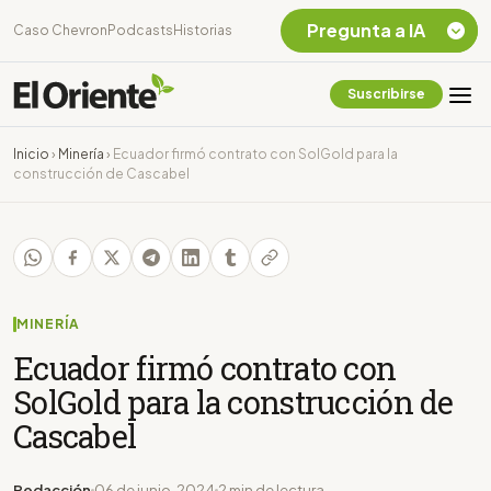
Pregunta a IA
Caso Chevron
Podcasts
Historias
Suscribirse
Quiero Información
sobre el Caso
Inicio
›
Minería
›
Ecuador firmó contrato con SolGold para la
Chevron Ecuador
construcción de Cascabel
Listar destinos
turísticos de la
Amazonia Ecuatoriana
¿En que consiste la
tasa minera que rige en
Ecuador?
MINERÍA
Ecuador firmó contrato con
SolGold para la construcción de
Cascabel
Redacción
06 de junio, 2024
2 min de lectura