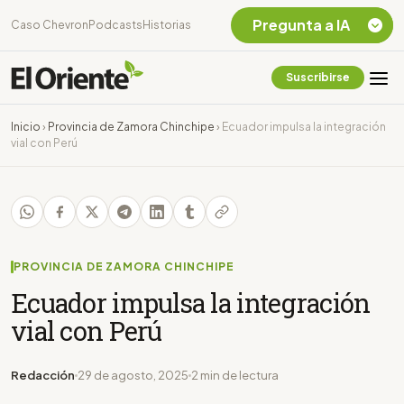
Pregunta a IA
Caso Chevron
Podcasts
Historias
Suscribirse
Quiero Información
sobre el Caso
Inicio
›
Provincia de Zamora Chinchipe
›
Ecuador impulsa la integración
Chevron Ecuador
vial con Perú
Listar destinos
turísticos de la
Amazonia Ecuatoriana
¿En que consiste la
tasa minera que rige en
Ecuador?
PROVINCIA DE ZAMORA CHINCHIPE
Ecuador impulsa la integración
vial con Perú
Redacción
29 de agosto, 2025
2 min de lectura