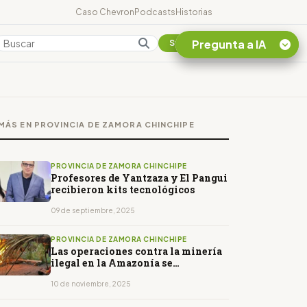
Caso Chevron
Podcasts
Historias
Pregunta a IA
Colombia
Suscribirse
Quiero Información
sobre el Caso
MÁS EN PROVINCIA DE ZAMORA CHINCHIPE
Chevron Ecuador
Listar destinos
turísticos de la
PROVINCIA DE ZAMORA CHINCHIPE
Amazonia Ecuatoriana
Profesores de Yantzaza y El Pangui
recibieron kits tecnológicos
¿En que consiste la
tasa minera que rige en
09 de septiembre, 2025
Ecuador?
PROVINCIA DE ZAMORA CHINCHIPE
Las operaciones contra la minería
ilegal en la Amazonía se
intensifican
10 de noviembre, 2025