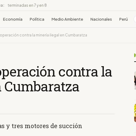
to:
terminadas en 7 y en 8
Economía
Política
Medio Ambiente
Nacionales
Perú
 operación contra la minería ilegal en Cumbaratza
operación contra la
en Cumbaratza
as y tres motores de succión