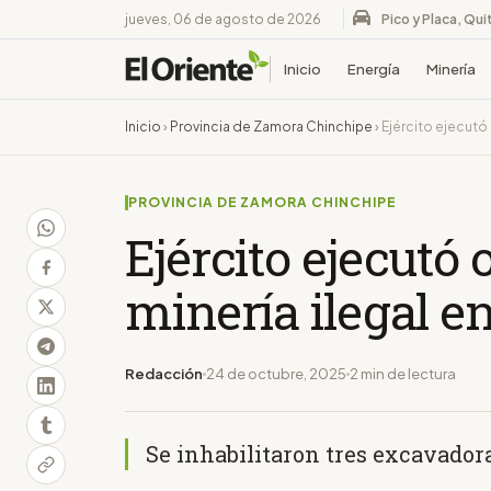
jueves, 06 de agosto de 2026
Pico y Placa, Qui
Inicio
Energía
Minería
Inicio
›
Provincia de Zamora Chinchipe
›
Ejército ejecutó
PROVINCIA DE ZAMORA CHINCHIPE
Ejército ejecutó 
minería ilegal 
Redacción
24 de octubre, 2025
2 min de lectura
Se inhabilitaron tres excavador