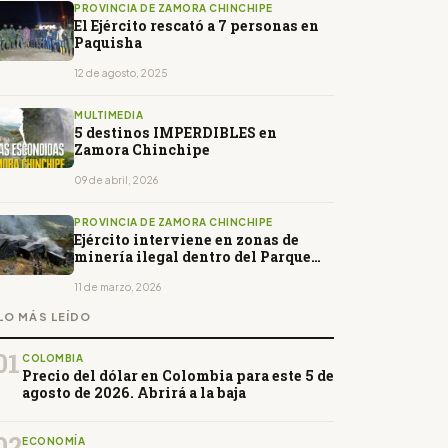
PROVINCIA DE ZAMORA CHINCHIPE
El Ejército rescató a 7 personas en
Paquisha
12 de agosto, 2025
MULTIMEDIA
5 destinos IMPERDIBLES en
Zamora Chinchipe
09 de abril, 2026
PROVINCIA DE ZAMORA CHINCHIPE
Ejército interviene en zonas de
minería ilegal dentro del Parque
Nacional Podocarpus
11 de marzo, 2026
LO MÁS LEÍDO
01
COLOMBIA
Precio del dólar en Colombia para este 5 de
agosto de 2026. Abrirá a la baja
02
ECONOMÍA