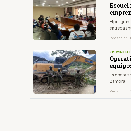
Escuel
empren
El program
entrega an
Redacción · 
PROVINCIA 
Operat
equipo
La operació
Zamora
Redacción · 