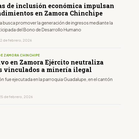
as de inclusión económica impulsan
dimientos en Zamora Chinchipe
a busca promover la generación de ingresos mediante la
ticipada del Bono de Desarrollo Humano
12 de febrero, 2026
DE ZAMORA CHINCHIPE
ivo en Zamora Ejército neutraliza
s vinculados a minería ilegal
n fue ejecutada en la parroquia Guadalupe, en el cantón
25 de febrero, 2026