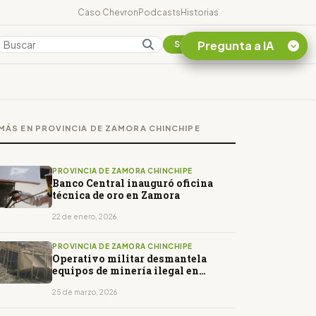
Caso Chevron
Podcasts
Historias
Pregunta a IA
Colombia
Suscribirse
Quiero Información
sobre el Caso
MÁS EN PROVINCIA DE ZAMORA CHINCHIPE
Chevron Ecuador
Listar destinos
turísticos de la
PROVINCIA DE ZAMORA CHINCHIPE
Amazonia Ecuatoriana
Banco Central inauguró oficina
técnica de oro en Zamora
¿En que consiste la
tasa minera que rige en
22 de enero, 2026
Ecuador?
PROVINCIA DE ZAMORA CHINCHIPE
Operativo militar desmantela
equipos de minería ilegal en
Zamora Chinchipe
25 de marzo, 2026