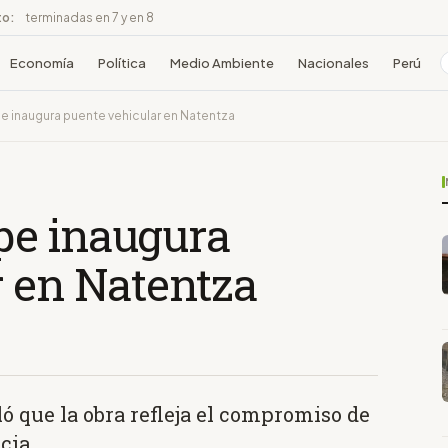
to:
terminadas en 7 y en 8
Economía
Política
Medio Ambiente
Nacionales
Perú
 inaugura puente vehicular en Natentza
pe inaugura
r en Natentza
ó que la obra refleja el compromiso de
cia