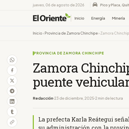
jueves, 06 de agosto de 2026
Pico y Placa, Qui
Inicio
Energía
Minería
Inicio
›
Provincia de Zamora Chinchipe
›
Zamora Chinchipe
PROVINCIA DE ZAMORA CHINCHIPE
Zamora Chinchi
puente vehicula
Redacción
23 de diciembre, 2025
2 min de lectura
La prefecta Karla Reátegui señal
su administración con la provin