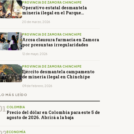
PROVINCIA DE ZAMORA CHINCHIPE
Operativo estatal desmantela
minería ilegal en el Parque
Nacional Podocarpus
20 de marzo, 2026
PROVINCIA DE ZAMORA CHINCHIPE
Arcsa clausura farmacia en Zamora
por presuntas irregularidades
12 de mayo, 2026
PROVINCIA DE ZAMORA CHINCHIPE
Ejército desmantela campamento
de minería ilegal en Chinchipe
09 de febrero, 2026
LO MÁS LEÍDO
01
COLOMBIA
Precio del dólar en Colombia para este 5 de
agosto de 2026. Abrirá a la baja
02
ECONOMÍA