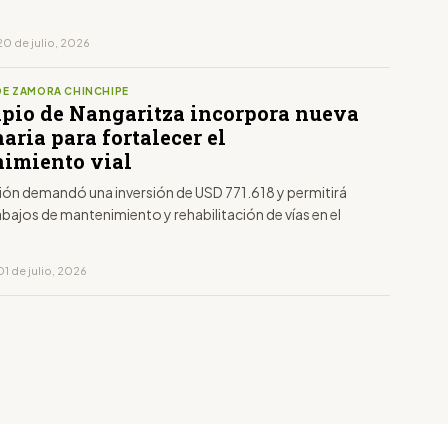
e
20 de julio, 2026
DE ZAMORA CHINCHIPE
pio de Nangaritza incorpora nueva
ria para fortalecer el
imiento vial
ción demandó una inversión de USD 771.618 y permitirá
abajos de mantenimiento y rehabilitación de vías en el
1 de julio, 2026