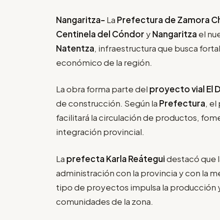
Nangaritza-
La
Prefectura de Zamora C
Centinela del Cóndor
y
Nangaritza
el nu
Natentza
, infraestructura que busca fort
económico de la región.
La obra forma parte del
proyecto vial El
de construcción. Según la
Prefectura
, e
facilitará la circulación de productos, fom
integración provincial.
La
prefecta Karla Reátegui
destacó que l
administración con la provincia y con la m
tipo de proyectos impulsa la producción 
comunidades de la zona.