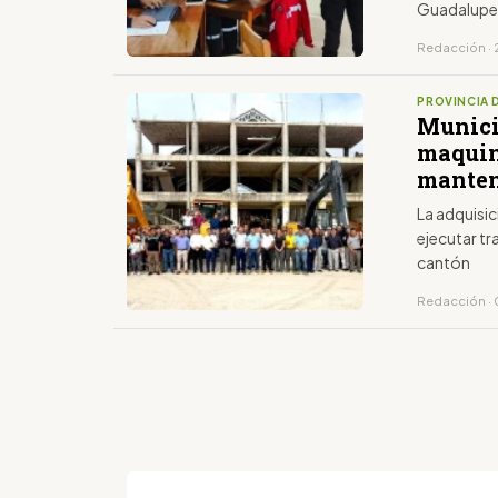
Guadalup
Redacción · 
PROVINCIA 
Munici
maquina
manten
La adquisi
ejecutar tr
cantón
Redacción · 0