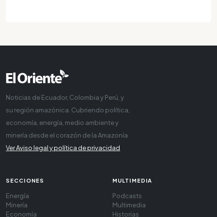
Noticias de Ecuador, Colombia y Perú, y
su región amazónica. Cubriendo política,
economía, energía, medio ambiente y
minería desde el corazón de la Amazonía
Ver Aviso legal y política de privacidad
SECCIONES
MULTIMEDIA
Energía
Podcasts
Minería
Multimedia
Economía
Historias