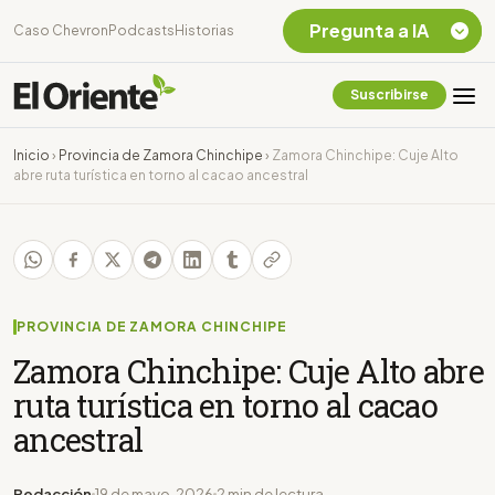
Pregunta a IA
Caso Chevron
Podcasts
Historias
Suscribirse
Quiero Información
sobre el Caso
Inicio
›
Provincia de Zamora Chinchipe
›
Zamora Chinchipe: Cuje Alto
Chevron Ecuador
abre ruta turística en torno al cacao ancestral
Listar destinos
turísticos de la
Amazonia Ecuatoriana
¿En que consiste la
tasa minera que rige en
Ecuador?
PROVINCIA DE ZAMORA CHINCHIPE
Zamora Chinchipe: Cuje Alto abre
ruta turística en torno al cacao
ancestral
Redacción
19 de mayo, 2026
2 min de lectura