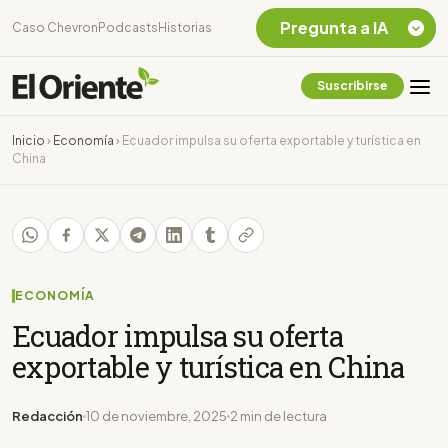
Pregunta a IA
Caso Chevron
Podcasts
Historias
Suscribirse
Quiero Información
sobre el Caso
Inicio
›
Economía
›
Ecuador impulsa su oferta exportable y turística en
Chevron Ecuador
China
Listar destinos
turísticos de la
Amazonia Ecuatoriana
¿En que consiste la
tasa minera que rige en
Ecuador?
ECONOMÍA
Ecuador impulsa su oferta
exportable y turística en China
Redacción
10 de noviembre, 2025
2 min de lectura