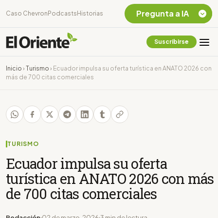
Pregunta a IA
Caso Chevron
Podcasts
Historias
Suscribirse
Quiero Información
sobre el Caso
Inicio
›
Turismo
›
Ecuador impulsa su oferta turística en ANATO 2026 con
Chevron Ecuador
más de 700 citas comerciales
Listar destinos
turísticos de la
Amazonia Ecuatoriana
¿En que consiste la
tasa minera que rige en
Ecuador?
TURISMO
Ecuador impulsa su oferta
turística en ANATO 2026 con más
de 700 citas comerciales
Redacción
02 de marzo, 2026
3 min de lectura