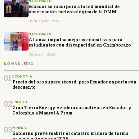
NACIONALES
Ecuador se incorpora a la red mundial de
observación meteorológica de la OMM
05 de agosto, 2026
NACIONALES
Alianza impulsa mejoras educativas para
estudiantes con discapacidad en Chimborazo
02 de abril, 2026
LO MÁS LEÍDO
01
ECONOMÍA
Precio del oro supera récord, pero Ecuador exporta con
descuento
02
ENERGÍA
Gran Tierra Energy venderá sus activos en Ecuador y
Colombia a Maurel & Prom
03
MINERÍA
Gobierno prevé reabrir el catastro minero de forma
gradual a finales de 2026