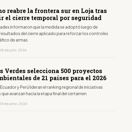
S
o reabre la frontera sur en Loja tras
r el cierre temporal por seguridad
dades informaron que la medida se adoptó luego de
 resultados del cierre aplicado para reforzar los controles
ráfico de armas
08 de julio, 2026
S
s Verdes selecciona 500 proyectos
bientales de 21 países para el 2026
cuador y Perú lideran el ranking regional de iniciativas
 que avanzan hacia la etapa final del certamen
04 de junio, 2026