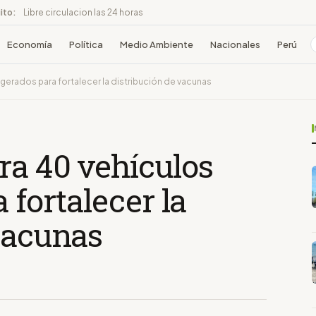
ito:
Libre circulacion las 24 horas
Economía
Política
Medio Ambiente
Nacionales
Perú
gerados para fortalecer la distribución de vacunas
ra 40 vehículos
 fortalecer la
vacunas