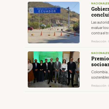
NACIONALE
Gobiern
conclui
Las autori
evaluar los
contra el t
Redacción · 
NACIONALE
Premio
socioam
Colombia, E
sostenibles
Redacción · 