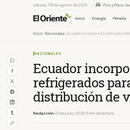
sábado, 08 de agosto de 2026
Pico y Placa, Qu
Inicio
Energía
Minería
Inicio
›
Nacionales
›
Ecuador incorpora 40 vehículos refri
NACIONALES
Ecuador incorpo
refrigerados para
distribución de 
Redacción
01 de junio, 2026
3 min de lectura