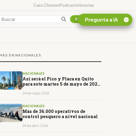
Caso Chevron
Podcasts
Historias
Pregunta a IA
Colombia
Suscribirse
Quiero Información
sobre el Caso
MÁS EN NACIONALES
Chevron Ecuador
Listar destinos
turísticos de la
NACIONALES
Amazonia Ecuatoriana
Así será el Pico y Placa en Quito
para este martes 5 de mayo de 2026:
¿En que consiste la
horarios y restricciones
tasa minera que rige en
04 de mayo, 2026
Ecuador?
NACIONALES
Más de 36.000 operativos de
control pesquero a nivel nacional
28 de abril, 2026