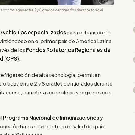
 controladas entre 2 y 8 grados centígrados durante todo el
40
vehículos especializados
para el transporte
virtiéndose en el primer país de América Latina
ravés de los
Fondos Rotatorios Regionales de
ud (OPS)
.
efrigeración de alta tecnología, permiten
roladas entre 2 y 8 grados centígrados durante
cil acceso, carreteras complejas y regiones con
el
Programa Nacional de Inmunizaciones
y
iones óptimas a los centros de salud del país,
de difícil acceso.