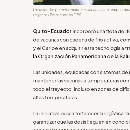
Las unidades permiten mantener las vacunas a temperaturas
trayecto / Foto: cortesía OPS
Quito- Ecuador
incorporó una flota de 
de vacunas con cadena de frío activa, con
y el Caribe en adquirir esta tecnología a t
la Organización Panamericana de la Sal
Las unidades, equipadas con sistemas de r
mantener las vacunas a temperaturas cont
todo el trayecto, incluso en zonas de difí
altas temperaturas.
La iniciativa busca fortalecer la logística d
garantizar que las dosis lleguen en condic
especialmente en comunidades alejadas o 