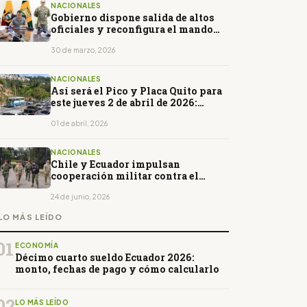
NACIONALES
Gobierno dispone salida de altos
oficiales y reconfigura el mando
militar
30 de marzo, 2026
NACIONALES
Así será el Pico y Placa Quito para
este jueves 2 de abril de 2026:
horarios y restricciones
01 de abril, 2026
NACIONALES
Chile y Ecuador impulsan
cooperación militar contra el
crimen organizado
24 de junio, 2026
LO MÁS LEÍDO
01
ECONOMÍA
Décimo cuarto sueldo Ecuador 2026:
monto, fechas de pago y cómo calcularlo
02
LO MÁS LEÍDO