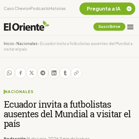
Pregunta a IA
Caso Chevron
Podcasts
Historias
Suscribirse
Quiero Información
sobre el Caso
Inicio
›
Nacionales
›
Ecuador invita a futbolistas ausentes del Mundial a
Chevron Ecuador
visitar el país
Listar destinos
turísticos de la
Amazonia Ecuatoriana
¿En que consiste la
tasa minera que rige en
Ecuador?
NACIONALES
Ecuador invita a futbolistas
ausentes del Mundial a visitar el
país
Redacción
16 de junio, 2026
3 min de lectura