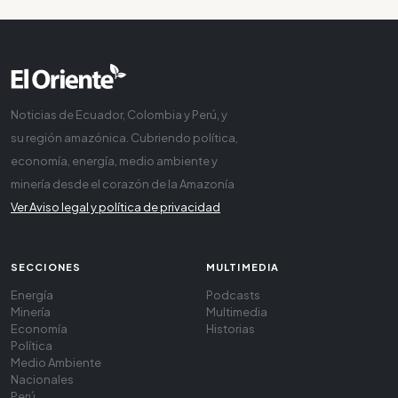
Noticias de Ecuador, Colombia y Perú, y
su región amazónica. Cubriendo política,
economía, energía, medio ambiente y
minería desde el corazón de la Amazonía
Ver Aviso legal y política de privacidad
SECCIONES
MULTIMEDIA
Energía
Podcasts
Minería
Multimedia
Economía
Historias
Política
Medio Ambiente
Nacionales
Perú