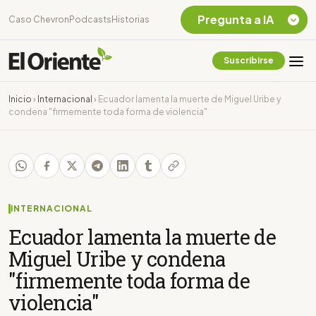
Pregunta a IA
Caso Chevron
Podcasts
Historias
Suscribirse
Quiero Información
sobre el Caso
Inicio
›
Internacional
›
Ecuador lamenta la muerte de Miguel Uribe y
Chevron Ecuador
condena "firmemente toda forma de violencia"
Listar destinos
turísticos de la
Amazonia Ecuatoriana
¿En que consiste la
tasa minera que rige en
Ecuador?
INTERNACIONAL
Ecuador lamenta la muerte de
Miguel Uribe y condena
"firmemente toda forma de
violencia"