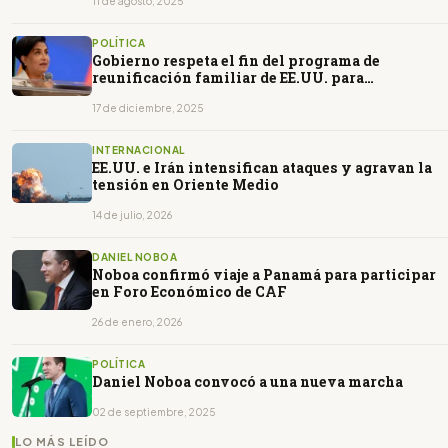
11 de agosto, 2025
POLÍTICA
Gobierno respeta el fin del programa de
reunificación familiar de EE.UU. para
ecuatorianos
17 de diciembre, 2025
INTERNACIONAL
EE.UU. e Irán intensifican ataques y agravan la
tensión en Oriente Medio
14 de julio, 2026
DANIEL NOBOA
Noboa confirmó viaje a Panamá para participar
en Foro Económico de CAF
26 de enero, 2026
POLÍTICA
Daniel Noboa convocó a una nueva marcha
02 de septiembre, 2025
LO MÁS LEÍDO