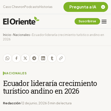
Pregunta a IA
Caso Chevron
Podcasts
Historias
Suscribirse
Quiero Información
sobre el Caso
Inicio
›
Nacionales
›
Ecuador lideraría crecimiento turístico andino en
Chevron Ecuador
2026
Listar destinos
turísticos de la
Amazonia Ecuatoriana
¿En que consiste la
tasa minera que rige en
Ecuador?
NACIONALES
Ecuador lideraría crecimiento
turístico andino en 2026
Redacción
12 de junio, 2026
3 min de lectura