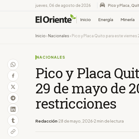
jueves, 06 de agosto de 2026
Pico y Placa, Qui
Inicio
Energía
Minería
Inicio
›
Nacionales
›
Pico y Placa Quito para este viernes
NACIONALES
Pico y Placa Qui
29 de mayo de 20
restricciones
Redacción
28 de mayo, 2026
2 min de lectura