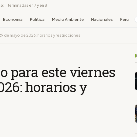
to:
terminadas en 7 y en 8
Economía
Política
Medio Ambiente
Nacionales
Perú
 29 de mayo de 2026: horarios y restricciones
to para este viernes
26: horarios y