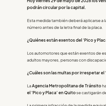
Hoy viernes 29 de mayo de 2026 los vehí
podrán circular por la capital.
Esta medida también deberá aplicarse a l
número antes de la letra final de la placa.
¿Quiénes están exentos del ‘Pico y Plac
Los automotores que están exentos de es
adultos mayores, personas con discapacida
¿Cuáles son las multas por irrespetar el
La
Agencia Metropolitana de Tránsito
ha
el
‘Pico y Placa’
en Quito
se castigarán de
La primera infracción de la medida equival