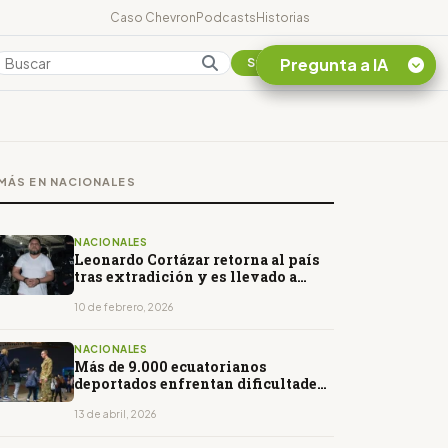
Caso Chevron
Podcasts
Historias
Pregunta a IA
Colombia
Suscribirse
Quiero Información
sobre el Caso
MÁS EN NACIONALES
Chevron Ecuador
Listar destinos
turísticos de la
NACIONALES
Amazonia Ecuatoriana
Leonardo Cortázar retorna al país
tras extradición y es llevado a
¿En que consiste la
prisión en Guayaquil
tasa minera que rige en
10 de febrero, 2026
Ecuador?
NACIONALES
Más de 9.000 ecuatorianos
deportados enfrentan dificultades
para reinsertarse
13 de abril, 2026