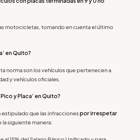
culos con placas terminadas en 9 y 0 no
as motocicletas, tomando en cuenta el último
a’ en Quito?
ta norma son los vehículos que pertenecen a
d y vehículos oficiales.
‘Pico y Placa’
en Quito?
 estipulado que las infracciones
por irrespetar
 la siguiente manera:
e al 15% del Salario Básico Unificado y para