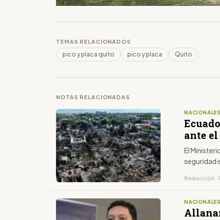
TEMAS RELACIONADOS
pico y placa quito
pico y placa
Quito
NOTAS RELACIONADAS
NACIONALE
Ecuado
ante e
El Minister
seguridad 
Redacción · 1
NACIONALE
Allana