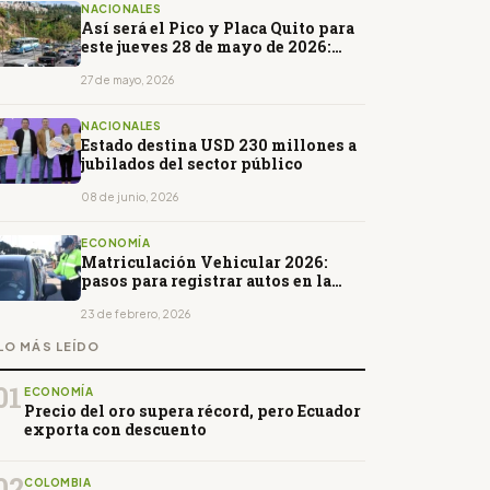
NACIONALES
Así será el Pico y Placa Quito para
este jueves 28 de mayo de 2026:
horarios y restricciones
27 de mayo, 2026
NACIONALES
Estado destina USD 230 millones a
jubilados del sector público
08 de junio, 2026
ECONOMÍA
Matriculación Vehicular 2026:
pasos para registrar autos en la
ANT
23 de febrero, 2026
LO MÁS LEÍDO
01
ECONOMÍA
Precio del oro supera récord, pero Ecuador
exporta con descuento
02
COLOMBIA