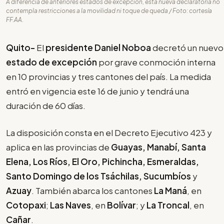
A diferencia de anteriores estados de excepción, esta nueva declaratoria no
contempla restricciones a la movilidad ni toque de queda / Foto: cortesía
FF.AA.
Quito-
El
presidente Daniel Noboa
decretó un nuevo
estado de excepción
por grave conmoción interna
en 10 provincias y tres cantones del país. La medida
entró en vigencia este 16 de junio y tendrá una
duración de 60 días.
La disposición consta en el Decreto Ejecutivo 423 y
aplica en las provincias de
Guayas, Manabí, Santa
Elena, Los Ríos, El Oro, Pichincha, Esmeraldas,
Santo Domingo de los Tsáchilas, Sucumbíos
y
Azuay
. También abarca los cantones
La Maná
, en
Cotopaxi
;
Las Naves
, en
Bolívar
; y
La Troncal
, en
Cañar
.