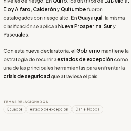
niveles de riesgo. En
Quito
, los distritos de
La Delicia,
Eloy Alfaro, Calderón
y
Quitumbe
fueron
catalogados con riesgo alto. En
Guayaquil
, la misma
clasificación se aplica a
Nueva Prosperina
,
Sur
y
Pascuales
.
Con esta nueva declaratoria, el
Gobierno
mantiene la
estrategia de recurrir a
estados de excepción
como
una de las principales herramientas para enfrentar la
crisis de seguridad
que atraviesa el país.
TEMAS RELACIONADOS
Ecuador
estado de excepcion
Daniel Noboa