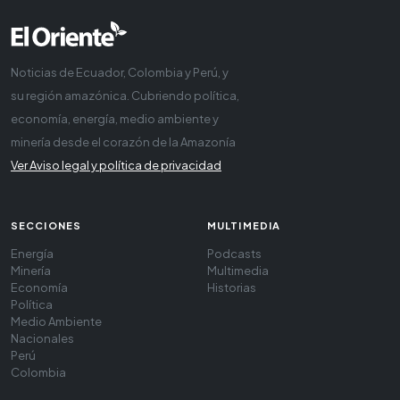
Noticias de Ecuador, Colombia y Perú, y
su región amazónica. Cubriendo política,
economía, energía, medio ambiente y
minería desde el corazón de la Amazonía
Ver Aviso legal y política de privacidad
SECCIONES
MULTIMEDIA
Energía
Podcasts
Minería
Multimedia
Economía
Historias
Política
Medio Ambiente
Nacionales
Perú
Colombia