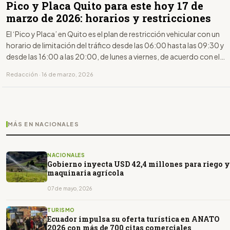
Pico y Placa Quito para este hoy 17 de
marzo de 2026: horarios y restricciones
El ‘Pico y Placa’ en Quito es el plan de restricción vehicular con un
horario de limitación del tráfico desde las 06:00 hasta las 09:30 y
desde las 16:00 a las 20:00, de lunes a viernes, de acuerdo con el
último dígito de la placa.
Redacción · 16 de marzo, 2026
MÁS EN NACIONALES
NACIONALES
Gobierno inyecta USD 42,4 millones para riego y
maquinaria agrícola
07 de mayo, 2026
TURISMO
Ecuador impulsa su oferta turística en ANATO
2026 con más de 700 citas comerciales