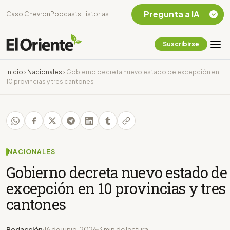
Pregunta a IA
Caso Chevron
Podcasts
Historias
Suscribirse
Quiero Información
sobre el Caso
Inicio
›
Nacionales
›
Gobierno decreta nuevo estado de excepción en
Chevron Ecuador
10 provincias y tres cantones
Listar destinos
turísticos de la
Amazonia Ecuatoriana
¿En que consiste la
tasa minera que rige en
Ecuador?
NACIONALES
Gobierno decreta nuevo estado de
excepción en 10 provincias y tres
cantones
Redacción
16 de junio, 2026
3 min de lectura