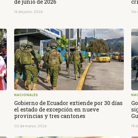
de junio de 2026
cr
16 de junio, 2026
06 
NACIONALES
NA
2
Gobierno de Ecuador extiende por 30 días
Go
el estado de excepción en nueve
si
provincias y tres cantones
Gu
02 de marzo, 2026
19 