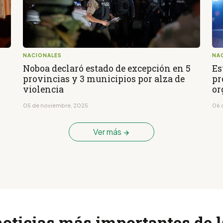
NACIONALES
NA
5
Noboa declaró estado de excepción en 5
Es
provincias y 3 municipios por alza de
pr
violencia
or
05 de noviembre, 2025
06 
Ver más
noticias más importantes de