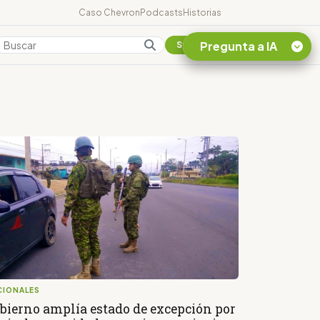
Caso Chevron
Podcasts
Historias
Pregunta a IA
Colombia
Suscribirse
Quiero Información
sobre el Caso
Chevron Ecuador
Listar destinos
turísticos de la
Amazonia Ecuatoriana
¿En que consiste la
tasa minera que rige en
Ecuador?
CIONALES
bierno amplía estado de excepción por