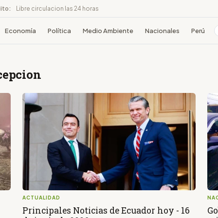
ito:
Libre circulacion las 24 horas
Economía
Política
Medio Ambiente
Nacionales
Perú
xcepcion
ACTUALIDAD
NA
Principales Noticias de Ecuador hoy - 16
Go