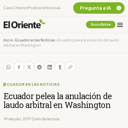
Pregunta a IA
Caso Chevron
Podcasts
Historias
Suscribirse
Quiero Información
sobre el Caso
Inicio
›
Ecuador en las Noticias
›
Ecuador pelea la anulación de laudo
Chevron Ecuador
arbitral en Washington
Listar destinos
turísticos de la
Amazonia Ecuatoriana
¿En que consiste la
tasa minera que rige en
Ecuador?
ECUADOR EN LAS NOTICIAS
Ecuador pelea la anulación de
laudo arbitral en Washington
19 de julio, 2017
2 min de lectura