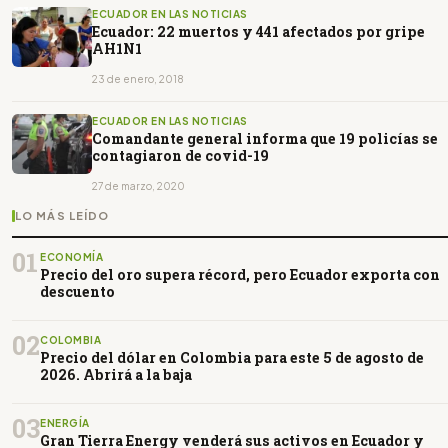
ECUADOR EN LAS NOTICIAS
Ecuador: 22 muertos y 441 afectados por gripe
AH1N1
23 de enero, 2018
ECUADOR EN LAS NOTICIAS
Comandante general informa que 19 policías se
contagiaron de covid-19
27 de marzo, 2020
LO MÁS LEÍDO
01
ECONOMÍA
Precio del oro supera récord, pero Ecuador exporta con
descuento
02
COLOMBIA
Precio del dólar en Colombia para este 5 de agosto de
2026. Abrirá a la baja
03
ENERGÍA
Gran Tierra Energy venderá sus activos en Ecuador y