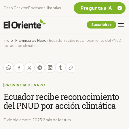
Pregunta a IA
Caso Chevron
Podcasts
Historias
Suscribirse
Quiero Información
sobre el Caso
Inicio
›
Provincia de Napo
›
Ecuador recibe reconocimiento del PNUD
Chevron Ecuador
por acción climática
Listar destinos
turísticos de la
Amazonia Ecuatoriana
¿En que consiste la
tasa minera que rige en
Ecuador?
PROVINCIA DE NAPO
Ecuador recibe reconocimiento
del PNUD por acción climática
11 de diciembre, 2025
2 min de lectura