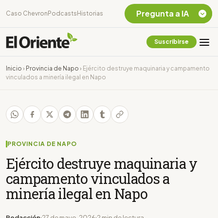
Pregunta a IA
Caso Chevron
Podcasts
Historias
Suscribirse
Quiero Información
sobre el Caso
Inicio
›
Provincia de Napo
›
Ejército destruye maquinaria y campamento
Chevron Ecuador
vinculados a minería ilegal en Napo
Listar destinos
turísticos de la
Amazonia Ecuatoriana
¿En que consiste la
tasa minera que rige en
Ecuador?
PROVINCIA DE NAPO
Ejército destruye maquinaria y
campamento vinculados a
minería ilegal en Napo
Redacción
27 de mayo, 2026
2 min de lectura