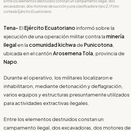
Entre los elementos destruidos constan un campamento ilegal, dos
excavadoras, dos motores de succión y una clasificadora tipo Z / Foto:
cortesía Ejército Ecuatoriano
Tena-
El
Ejército Ecuatoriano
informó sobre la
ejecución de una operación militar contra la
minería
ilegal
en la
comunidad kichwa
de
Punicotona
,
ubicada en el cantón
Arosemena Tola
, provincia de
Napo
.
Durante el operativo, los militares localizaron e
inhabilitaron, mediante detonación y deflagración,
varios equipos y estructuras presuntamente utilizados
para actividades extractivas ilegales.
Entre los elementos destruidos constan un
campamento ilegal, dos excavadoras, dos motores de