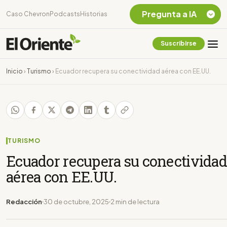
Pregunta a IA
Caso Chevron
Podcasts
Historias
Suscribirse
Quiero Información
sobre el Caso
Inicio
›
Turismo
›
Ecuador recupera su conectividad aérea con EE.UU.
Chevron Ecuador
Listar destinos
turísticos de la
Amazonia Ecuatoriana
¿En que consiste la
tasa minera que rige en
TURISMO
Ecuador?
Ecuador recupera su conectividad
aérea con EE.UU.
Redacción
30 de octubre, 2025
2 min de lectura