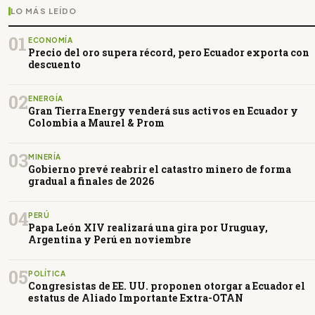
LO MÁS LEÍDO
01
ECONOMÍA
Precio del oro supera récord, pero Ecuador exporta con
descuento
02
ENERGÍA
Gran Tierra Energy venderá sus activos en Ecuador y
Colombia a Maurel & Prom
03
MINERÍA
Gobierno prevé reabrir el catastro minero de forma
gradual a finales de 2026
04
PERÚ
Papa León XIV realizará una gira por Uruguay,
Argentina y Perú en noviembre
05
POLÍTICA
Congresistas de EE. UU. proponen otorgar a Ecuador el
estatus de Aliado Importante Extra-OTAN