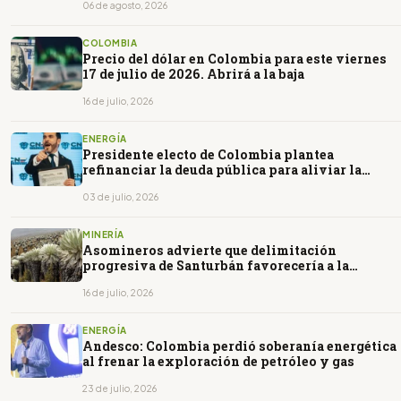
06 de agosto, 2026
COLOMBIA
Precio del dólar en Colombia para este viernes
17 de julio de 2026. Abrirá a la baja
16 de julio, 2026
ENERGÍA
Presidente electo de Colombia plantea
refinanciar la deuda pública para aliviar la
presión fiscal
03 de julio, 2026
MINERÍA
Asomineros advierte que delimitación
progresiva de Santurbán favorecería a la
minería ilegal
16 de julio, 2026
ENERGÍA
Andesco: Colombia perdió soberanía energética
al frenar la exploración de petróleo y gas
23 de julio, 2026