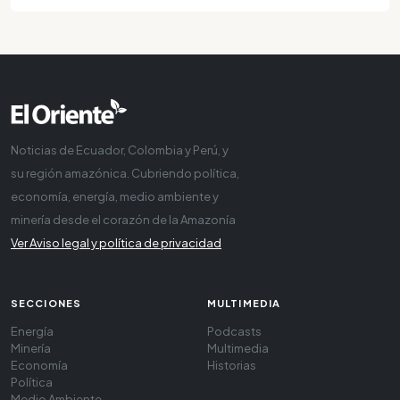
Noticias de Ecuador, Colombia y Perú, y
su región amazónica. Cubriendo política,
economía, energía, medio ambiente y
minería desde el corazón de la Amazonía
Ver Aviso legal y política de privacidad
SECCIONES
MULTIMEDIA
Energía
Podcasts
Minería
Multimedia
Economía
Historias
Política
Medio Ambiente