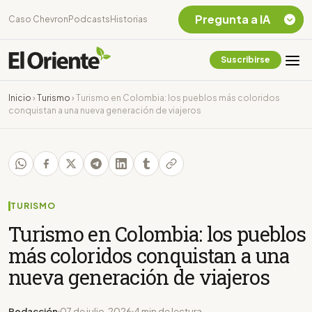
Pregunta a IA
Caso Chevron
Podcasts
Historias
Suscribirse
Quiero Información
sobre el Caso
Inicio
›
Turismo
›
Turismo en Colombia: los pueblos más coloridos
Chevron Ecuador
conquistan a una nueva generación de viajeros
Listar destinos
turísticos de la
Amazonia Ecuatoriana
¿En que consiste la
tasa minera que rige en
Ecuador?
TURISMO
Turismo en Colombia: los pueblos
más coloridos conquistan a una
nueva generación de viajeros
Redacción
07 de julio, 2026
4 min de lectura