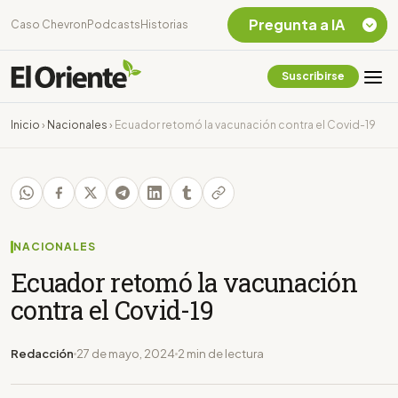
Pregunta a IA
Caso Chevron
Podcasts
Historias
Suscribirse
Quiero Información
sobre el Caso
Inicio
›
Nacionales
›
Ecuador retomó la vacunación contra el Covid-19
Chevron Ecuador
Listar destinos
turísticos de la
Amazonia Ecuatoriana
¿En que consiste la
tasa minera que rige en
NACIONALES
Ecuador?
Ecuador retomó la vacunación
contra el Covid-19
Redacción
27 de mayo, 2024
2 min de lectura