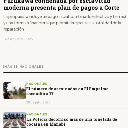
Furukawa condenada por esclavitud
moderna presenta plan de pagos a Corte
La propuesta incluye un pago inicial combinado (efectivo y tierras)
y una fórmula financiera que permitiría ejecutar la totalidad de la
reparación
· 03 de junio, 2025
MÁS EN NACIONALES
NACIONALES
El número de asesinados en El Empalme
ascendió a 17
28 de julio, 2025
NACIONALES
La Policía decomisó más de una tonelada de
cocaína en Manabí