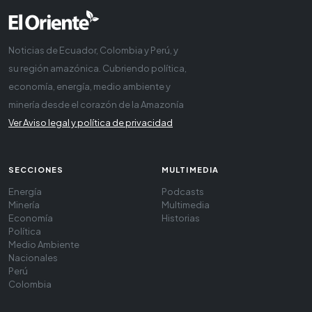
Noticias de Ecuador, Colombia y Perú, y
su región amazónica. Cubriendo política,
economía, energía, medio ambiente y
minería desde el corazón de la Amazonía
Ver Aviso legal y política de privacidad
SECCIONES
MULTIMEDIA
Energía
Podcasts
Minería
Multimedia
Economía
Historias
Política
Medio Ambiente
Nacionales
Perú
Colombia