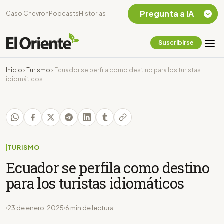
Pregunta a IA
Caso Chevron
Podcasts
Historias
Suscribirse
Quiero Información
sobre el Caso
Inicio
›
Turismo
›
Ecuador se perfila como destino para los turistas
Chevron Ecuador
idiomáticos
Listar destinos
turísticos de la
Amazonia Ecuatoriana
¿En que consiste la
tasa minera que rige en
Ecuador?
TURISMO
Ecuador se perfila como destino
para los turistas idiomáticos
23 de enero, 2025
6 min de lectura