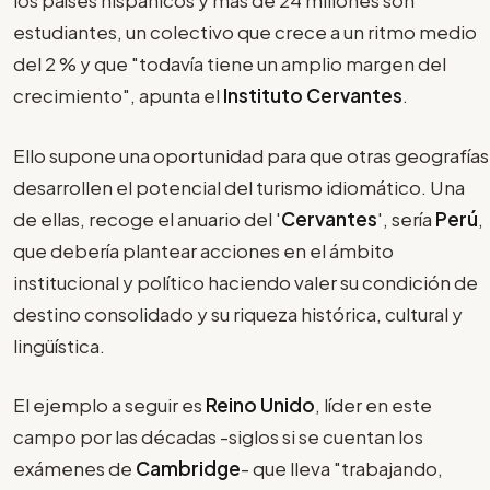
los países hispánicos y más de 24 millones son
estudiantes, un colectivo que crece a un ritmo medio
del 2 % y que "todavía tiene un amplio margen del
crecimiento", apunta el
Instituto Cervantes
.
Ello supone una oportunidad para que otras geografías
desarrollen el potencial del turismo idiomático. Una
de ellas, recoge el anuario del '
Cervantes
', sería
Perú
,
que debería plantear acciones en el ámbito
institucional y político haciendo valer su condición de
destino consolidado y su riqueza histórica, cultural y
lingüística.
El ejemplo a seguir es
Reino Unido
, líder en este
campo por las décadas -siglos si se cuentan los
exámenes de
Cambridge
- que lleva "trabajando,