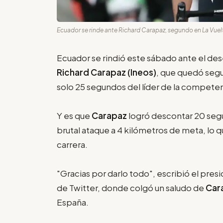
Ecuador se rinde ante Richard Carapaz, segundo en La Vuelt
Ecuador se rindió este sábado ante el de
Richard Carapaz (Ineos)
, que quedó segu
solo 25 segundos del líder de la compete
Y es que
Carapaz
logró descontar 20 segun
brutal ataque a 4 kilómetros de meta, lo 
carrera.
"Gracias por darlo todo", escribió el pre
de Twitter, donde colgó un saludo de
Car
España.