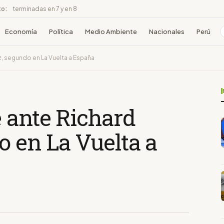
to:
terminadas en 7 y en 8
Economía
Política
Medio Ambiente
Nacionales
Perú
, segundo en La Vuelta a España
 ante Richard
o en La Vuelta a