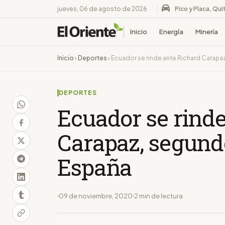
jueves, 06 de agosto de 2026
Pico y Placa, Qui
Inicio
Energía
Minería
Inicio
›
Deportes
›
Ecuador se rinde ante Richard Carapaz
DEPORTES
Ecuador se rinde
Carapaz, segund
España
09 de noviembre, 2020
2 min de lectura