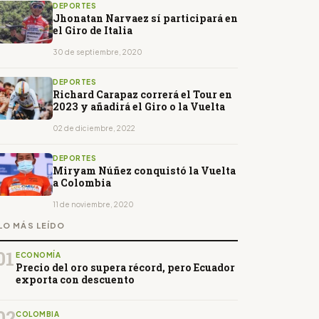
DEPORTES
Jhonatan Narvaez sí participará en
el Giro de Italia
30 de septiembre, 2020
DEPORTES
Richard Carapaz correrá el Tour en
2023 y añadirá el Giro o la Vuelta
02 de diciembre, 2022
DEPORTES
Miryam Núñez conquistó la Vuelta
a Colombia
11 de noviembre, 2020
LO MÁS LEÍDO
01
ECONOMÍA
Precio del oro supera récord, pero Ecuador
exporta con descuento
02
COLOMBIA