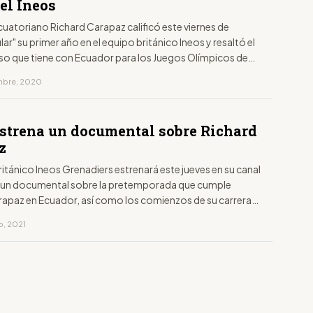
el Ineos
 ecuatoriano Richard Carapaz calificó este viernes de
ar" su primer año en el equipo británico Ineos y resaltó el
 que tiene con Ecuador para los Juegos Olímpicos de
.
embre, 2020
estrena un documental sobre Richard
z
ritánico Ineos Grenadiers estrenará este jueves en su canal
t un documental sobre la pretemporada que cumple
rapaz en Ecuador, así como los comienzos de su carrera
l.
ro, 2021