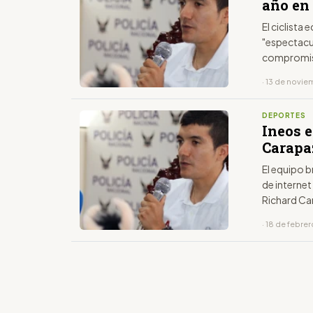
año en 
El ciclista
"espectacul
compromiso
Tokio 2021
· 13 de novi
DEPORTES
Ineos 
Carapa
El equipo b
de interne
Richard Ca
profesiona
· 18 de febre