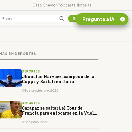
Caso Chevron
Podcasts
Historias
Pregunta a IA
Colombia
Suscribirse
Quiero Información
sobre el Caso
MÁS EN DEPORTES
Chevron Ecuador
Listar destinos
turísticos de la
DEPORTES
Amazonia Ecuatoriana
Jhonatan Narváez, campeón de la
Coppi y Bartali en Italia
¿En que consiste la
tasa minera que rige en
04 de septiembre, 2020
Ecuador?
DEPORTES
Carapaz se saltará el Tour de
Francia para enfocarse en la Vuelta
a España
07 de junio, 2022