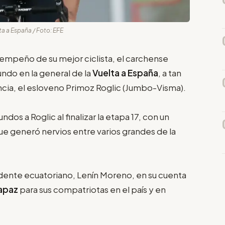
a a España / Foto: EFE
sempeño de su mejor ciclista, el carchense
ndo en la general de la
Vuelta a España
, a tan
ncia, el esloveno Primoz Roglic (Jumbo-Visma).
dos a Roglic al finalizar la etapa 17, con un
que generó nervios entre varios grandes de la
sidente ecuatoriano, Lenín Moreno, en su cuenta
apaz
para sus compatriotas en el país y en