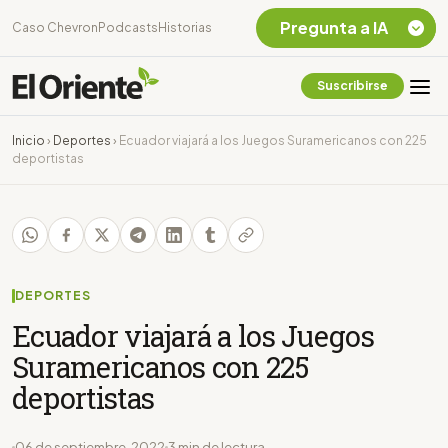
Pregunta a IA
Caso Chevron
Podcasts
Historias
Suscribirse
Quiero Información
sobre el Caso
Inicio
›
Deportes
›
Ecuador viajará a los Juegos Suramericanos con 225
Chevron Ecuador
deportistas
Listar destinos
turísticos de la
Amazonia Ecuatoriana
¿En que consiste la
tasa minera que rige en
Ecuador?
DEPORTES
Ecuador viajará a los Juegos
Suramericanos con 225
deportistas
06 de septiembre, 2022
3 min de lectura