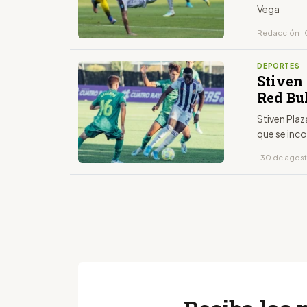
Vega
Redacción · 
DEPORTES
Stiven
Red Bu
Stiven Plaza
que se inco
· 30 de agos