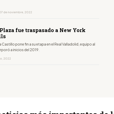
07 de noviembre, 2022
 Plaza fue traspasado a New York
lls
 Castillo pone fin a su etapa en el Real Valladolid, equipo al
rporó a inicios del 2019.
to, 2022