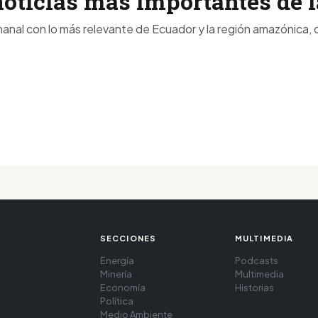
noticias más importantes de
anal con lo más relevante de Ecuador y la región amazónica, d
SECCIONES
MULTIMEDIA
Energía
Podcasts
Minería
Multimedia
Economía
Historias
Política
Medio Ambiente