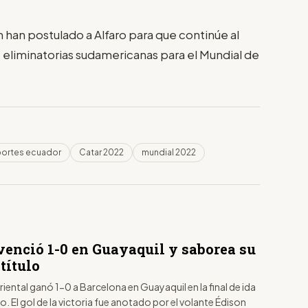
 han postulado a Alfaro para que continúe al
s eliminatorias sudamericanas para el Mundial de
ortes ecuador
Catar 2022
mundial 2022
venció 1-0 en Guayaquil y saborea su
título
riental ganó 1-0 a Barcelona en Guayaquil en la final de ida
ro. El gol de la victoria fue anotado por el volante Édison