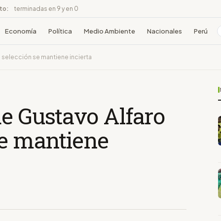
ito:
terminadas en 9 y en 0
Economía
Política
Medio Ambiente
Nacionales
Perú
a selección se mantiene incierta
de Gustavo Alfaro
se mantiene