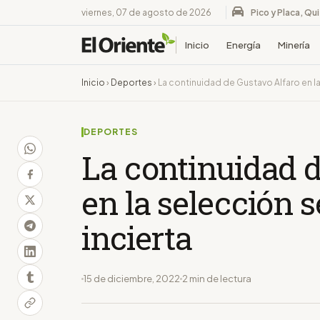
viernes, 07 de agosto de 2026
Pico y Placa, Qu
Inicio
Energía
Minería
Inicio
›
Deportes
›
La continuidad de Gustavo Alfaro en l
DEPORTES
La continuidad 
en la selección 
incierta
15 de diciembre, 2022
2 min de lectura