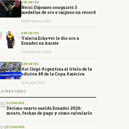
DEPORTES
Neisi Dájomes conquistó 3
medallas de oro e impuso un récord
28 de febrero, 2024
DEPORTES
Valeria Echever le dio oro a
Ecuador en karate
04 de octubre, 2022
DEPORTES
Así llegó Argentina al título de la
edición 48 de la Copa América
15 de julio, 2024
LO MÁS LEÍDO
01
ECONOMÍA
Décimo cuarto sueldo Ecuador 2026:
monto, fechas de pago y cómo calcularlo
02
ECONOMÍA