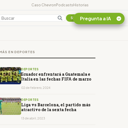
Caso Chevron
Podcasts
Historias
Pregunta a IA
Colombia
Suscribirse
Quiero Información
sobre el Caso
MÁS EN DEPORTES
Chevron Ecuador
Listar destinos
turísticos de la
DEPORTES
Amazonia Ecuatoriana
Ecuador enfrentará a Guatemala e
Italia en las fechas FIFA de marzo
¿En que consiste la
tasa minera que rige en
02 de febrero, 2024
Ecuador?
DEPORTES
Liga vs Barcelona, el partido más
atractivo de la sexta fecha
13 de abril, 2023