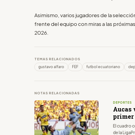
Asimismo, varios jugadores de la selección
frente del equipo con miras a las próxima
2026.
TEMAS RELACIONADOS
gustavo alfaro
FEF
futbol ecuatoriano
dep
NOTAS RELACIONADAS
DEPORTES
Aucas 
primer 
El cuadro o
de la LigaP