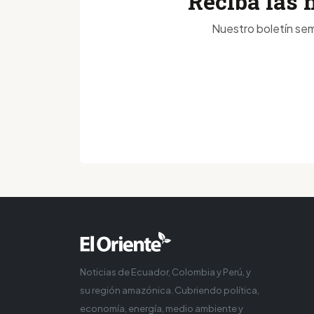
Reciba las 
Nuestro boletín sem
Noticias de Ecuador, Colombia y Perú, y
su región amazónica. Cubriendo política,
economía, energía, medio ambiente y