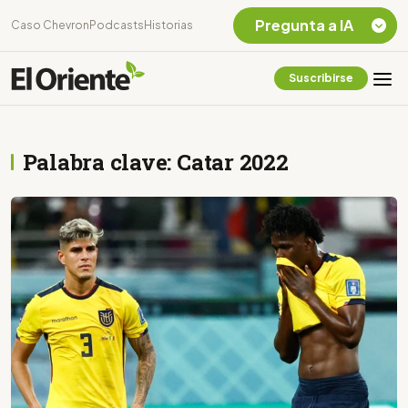
Pregunta a IA
Caso Chevron
Podcasts
Historias
Suscribirse
Quiero Información
sobre el Caso
Chevron Ecuador
Palabra clave: Catar 2022
Listar destinos
turísticos de la
Amazonia Ecuatoriana
¿En que consiste la
tasa minera que rige en
Ecuador?