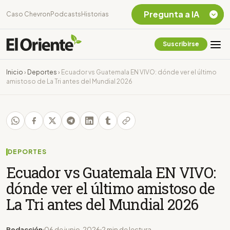
Pregunta a IA
Caso Chevron
Podcasts
Historias
Suscribirse
Quiero Información
sobre el Caso
Inicio
›
Deportes
›
Ecuador vs Guatemala EN VIVO: dónde ver el último
Chevron Ecuador
amistoso de La Tri antes del Mundial 2026
Listar destinos
turísticos de la
Amazonia Ecuatoriana
¿En que consiste la
tasa minera que rige en
Ecuador?
DEPORTES
Ecuador vs Guatemala EN VIVO:
dónde ver el último amistoso de
La Tri antes del Mundial 2026
Redacción
06 de junio, 2026
2 min de lectura