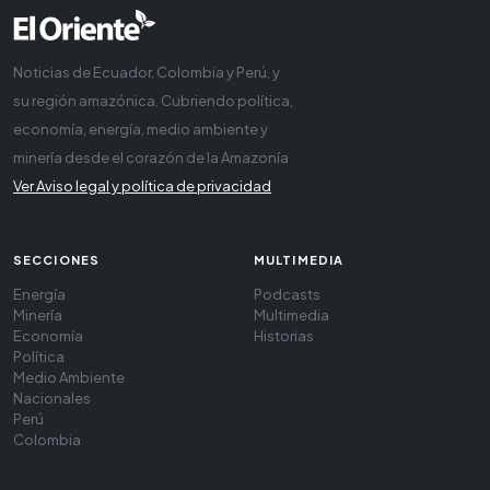
Noticias de Ecuador, Colombia y Perú, y
su región amazónica. Cubriendo política,
economía, energía, medio ambiente y
minería desde el corazón de la Amazonía
Ver Aviso legal y política de privacidad
SECCIONES
MULTIMEDIA
Energía
Podcasts
Minería
Multimedia
Economía
Historias
Política
Medio Ambiente
Nacionales
Perú
Colombia