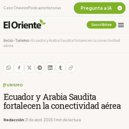
Pregunta a IA
Caso Chevron
Podcasts
Historias
Suscribirse
Quiero Información
sobre el Caso
Inicio
›
Turismo
›
Ecuador y Arabia Saudita fortalecen la conectividad
Chevron Ecuador
aérea
Listar destinos
turísticos de la
Amazonia Ecuatoriana
¿En que consiste la
tasa minera que rige en
Ecuador?
TURISMO
Ecuador y Arabia Saudita
fortalecen la conectividad aérea
Redacción
21 de abril, 2025
1 min de lectura