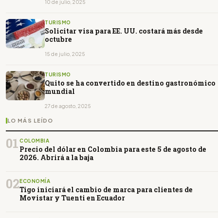
10 de julio, 2025
TURISMO
Solicitar visa para EE. UU. costará más desde
octubre
15 de julio, 2025
TURISMO
Quito se ha convertido en destino gastronómico
mundial
27 de agosto, 2025
LO MÁS LEÍDO
01
COLOMBIA
Precio del dólar en Colombia para este 5 de agosto de
2026. Abrirá a la baja
02
ECONOMÍA
Tigo iniciará el cambio de marca para clientes de
Movistar y Tuenti en Ecuador